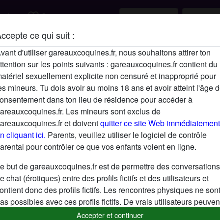
favorite_border
rcher
S'inscrire
ccepte ce qui suit :
Description
vant d'utiliser gareauxcoquines.fr, nous souhaitons attirer ton
ttention sur les points suivants : gareauxcoquines.fr contient du
N'a pas encore saisi de description
atériel sexuellement explicite non censuré et inapproprié pour
Cherche
es mineurs. Tu dois avoir au moins 18 ans et avoir atteint l'âge 
onsentement dans ton lieu de résidence pour accéder à
Homme, Caucasien(ne), 26-35
areauxcoquines.fr. Les mineurs sont exclus de
areauxcoquines.fr et doivent
quitter ce site Web immédiatement
n cliquant ici.
Parents, veuillez utiliser le logiciel de contrôle
arental pour contrôler ce que vos enfants voient en ligne.
e but de gareauxcoquines.fr est de permettre des conversations
e chat (érotiques) entre des profils fictifs et des utilisateurs et
ontient donc des profils fictifs. Les rencontres physiques ne son
as possibles avec ces profils fictifs. De vrais utilisateurs peuven
galement être trouvés sur le site Web. Afin de différencier ces
Accepter et continuer