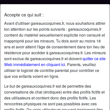
Accepte ce qui suit :
Profil de lionel01
Avant d'utiliser gareauxcoquines.fr, nous souhaitons attirer
ton attention sur les points suivants : gareauxcoquines.fr
contient du matériel sexuellement explicite non censuré et
inapproprié pour les mineurs. Tu dois avoir au moins 18
ans et avoir atteint l'âge de consentement dans ton lieu de
résidence pour accéder à gareauxcoquines.fr. Les mineurs
sont exclus de gareauxcoquines.fr et doivent
quitter ce site
Web immédiatement en cliquant ici.
Parents, veuillez
utiliser le logiciel de contrôle parental pour contrôler ce
que vos enfants voient en ligne.
Le but de gareauxcoquines.fr est de permettre des
conversations de chat (érotiques) entre des profils fictifs et
des utilisateurs et contient donc des profils fictifs. Les
rencontres physiques ne sont pas possibles avec ces
star
chat
Ajouter
Discuter !
profils fictifs. De vrais utilisateurs peuvent également être