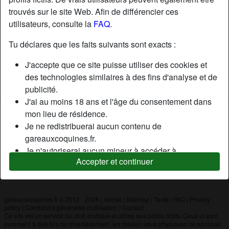
trouvés sur le site Web. Afin de différencier ces
utilisateurs, consulte la
FAQ
.
Nickname:
Lionel01
Âge:
61
Tu déclares que les faits suivants sont exacts :
Pays:
France
J'accepte que ce site puisse utiliser des cookies et
Département:
Ain
des technologies similaires à des fins d'analyse et de
Sexe:
Homme
publicité.
J'ai au moins 18 ans et l'âge du consentement dans
mon lieu de résidence.
Description
Je ne redistribuerai aucun contenu de
N'a pas encore saisi de description
gareauxcoquines.fr.
Je n'autoriserai aucun mineur à accéder à
Cherche
Accepter et continuer
gareauxcoquines.fr ou à tout matériel qu'il contient.
N'a spécifié aucune préférence
Tout contenu que je consulte ou télécharge sur
gareauxcoquines.fr est destiné à mon usage
personnel et je ne le montrerai pas à un mineur.
gareauxcoquines.fr © 2012 - 2026
|
Abuse
|
Sitemap
|
Tarifs
|
FAQ
|
Privacy
policy
|
Conditions générales d'utilisation
|
Contact
Je n'ai pas été contacté par les fournisseurs de ce
Ce site est un service de chat érotique et utilise des profils fictifs. Ceux-ci sont
matériel, et je choisis volontiers de le visualiser ou de
purement à des fins de divertissement, les rendez-vous physiques ne sont pas