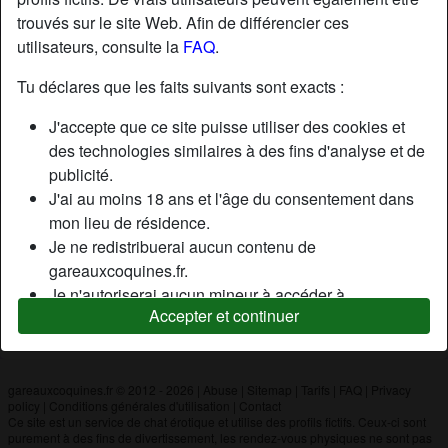
trouvés sur le site Web. Afin de différencier ces
utilisateurs, consulte la
FAQ
.
Nickname:
Foryou
Âge:
50
Tu déclares que les faits suivants sont exacts :
Pays:
France
J'accepte que ce site puisse utiliser des cookies et
Département:
Allier
des technologies similaires à des fins d'analyse et de
Sexe:
Homme
publicité.
J'ai au moins 18 ans et l'âge du consentement dans
mon lieu de résidence.
Description
Je ne redistribuerai aucun contenu de
N'a pas encore saisi de description
gareauxcoquines.fr.
Je n'autoriserai aucun mineur à accéder à
Cherche
Accepter et continuer
gareauxcoquines.fr ou à tout matériel qu'il contient.
N'a spécifié aucune préférence
Tout contenu que je consulte ou télécharge sur
gareauxcoquines.fr est destiné à mon usage
personnel et je ne le montrerai pas à un mineur.
gareauxcoquines.fr © 2012 - 2026
|
Abuse
|
Sitemap
|
Tarifs
|
FAQ
|
Privacy
policy
|
Conditions générales d'utilisation
|
Contact
Je n'ai pas été contacté par les fournisseurs de ce
Ce site est un service de chat érotique et utilise des profils fictifs. Ceux-ci sont
matériel, et je choisis volontiers de le visualiser ou de
purement à des fins de divertissement, les rendez-vous physiques ne sont pas