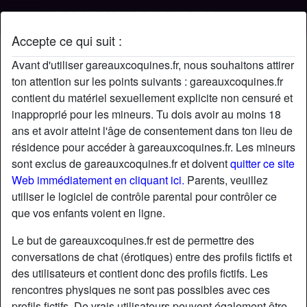
Accepte ce qui suit :
Profil de Foryou
Avant d'utiliser gareauxcoquines.fr, nous souhaitons attirer
ton attention sur les points suivants : gareauxcoquines.fr
contient du matériel sexuellement explicite non censuré et
inapproprié pour les mineurs. Tu dois avoir au moins 18
ans et avoir atteint l'âge de consentement dans ton lieu de
résidence pour accéder à gareauxcoquines.fr. Les mineurs
sont exclus de gareauxcoquines.fr et doivent
quitter ce site
Web immédiatement en cliquant ici.
Parents, veuillez
utiliser le logiciel de contrôle parental pour contrôler ce
que vos enfants voient en ligne.
Le but de gareauxcoquines.fr est de permettre des
conversations de chat (érotiques) entre des profils fictifs et
des utilisateurs et contient donc des profils fictifs. Les
rencontres physiques ne sont pas possibles avec ces
star
chat
Ajouter
Discuter !
profils fictifs. De vrais utilisateurs peuvent également être