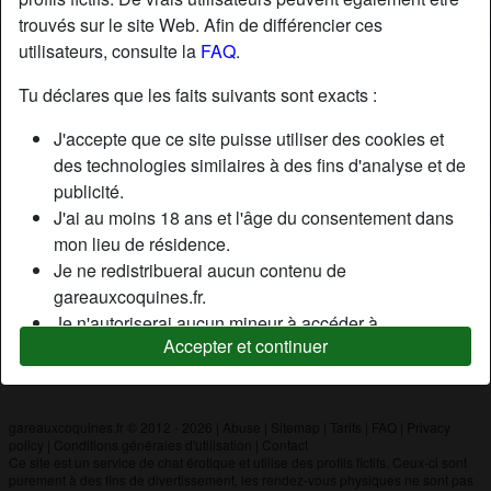
trouvés sur le site Web. Afin de différencier ces
utilisateurs, consulte la
FAQ
.
Nickname:
Vincent03500
Âge:
20
Tu déclares que les faits suivants sont exacts :
Pays:
France
J'accepte que ce site puisse utiliser des cookies et
Département:
Allier
des technologies similaires à des fins d'analyse et de
Sexe:
Homme
publicité.
J'ai au moins 18 ans et l'âge du consentement dans
mon lieu de résidence.
Description
Je ne redistribuerai aucun contenu de
N'a pas encore saisi de description
gareauxcoquines.fr.
Je n'autoriserai aucun mineur à accéder à
Cherche
Accepter et continuer
gareauxcoquines.fr ou à tout matériel qu'il contient.
N'a spécifié aucune préférence
Tout contenu que je consulte ou télécharge sur
gareauxcoquines.fr est destiné à mon usage
personnel et je ne le montrerai pas à un mineur.
gareauxcoquines.fr © 2012 - 2026
|
Abuse
|
Sitemap
|
Tarifs
|
FAQ
|
Privacy
policy
|
Conditions générales d'utilisation
|
Contact
Je n'ai pas été contacté par les fournisseurs de ce
Ce site est un service de chat érotique et utilise des profils fictifs. Ceux-ci sont
matériel, et je choisis volontiers de le visualiser ou de
purement à des fins de divertissement, les rendez-vous physiques ne sont pas