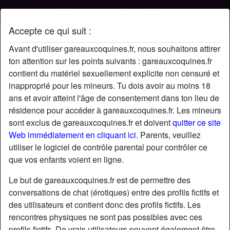
Accepte ce qui suit :
Profil de Vincent03500
Avant d'utiliser gareauxcoquines.fr, nous souhaitons attirer
ton attention sur les points suivants : gareauxcoquines.fr
contient du matériel sexuellement explicite non censuré et
inapproprié pour les mineurs. Tu dois avoir au moins 18
ans et avoir atteint l'âge de consentement dans ton lieu de
résidence pour accéder à gareauxcoquines.fr. Les mineurs
sont exclus de gareauxcoquines.fr et doivent
quitter ce site
Web immédiatement en cliquant ici.
Parents, veuillez
utiliser le logiciel de contrôle parental pour contrôler ce
que vos enfants voient en ligne.
Le but de gareauxcoquines.fr est de permettre des
conversations de chat (érotiques) entre des profils fictifs et
des utilisateurs et contient donc des profils fictifs. Les
rencontres physiques ne sont pas possibles avec ces
star
chat
Ajouter
Discuter !
profils fictifs. De vrais utilisateurs peuvent également être