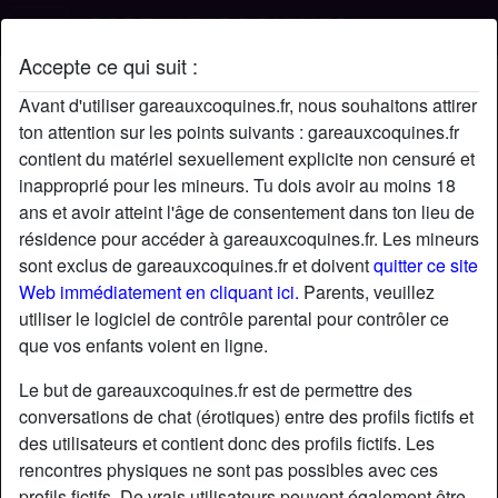
Accepte ce qui suit :
Profil de Bruno031976
Avant d'utiliser gareauxcoquines.fr, nous souhaitons attirer
ton attention sur les points suivants : gareauxcoquines.fr
contient du matériel sexuellement explicite non censuré et
inapproprié pour les mineurs. Tu dois avoir au moins 18
ans et avoir atteint l'âge de consentement dans ton lieu de
résidence pour accéder à gareauxcoquines.fr. Les mineurs
sont exclus de gareauxcoquines.fr et doivent
quitter ce site
Web immédiatement en cliquant ici.
Parents, veuillez
utiliser le logiciel de contrôle parental pour contrôler ce
que vos enfants voient en ligne.
Le but de gareauxcoquines.fr est de permettre des
conversations de chat (érotiques) entre des profils fictifs et
des utilisateurs et contient donc des profils fictifs. Les
rencontres physiques ne sont pas possibles avec ces
star
chat
Ajouter
Discuter !
profils fictifs. De vrais utilisateurs peuvent également être