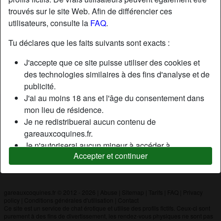
trouvés sur le site Web. Afin de différencier ces
utilisateurs, consulte la
FAQ
.
Nickname:
Bruno031976
Âge:
50
Tu déclares que les faits suivants sont exacts :
Pays:
France
J'accepte que ce site puisse utiliser des cookies et
Département:
Allier
des technologies similaires à des fins d'analyse et de
Sexe:
Homme
publicité.
J'ai au moins 18 ans et l'âge du consentement dans
mon lieu de résidence.
Description
Je ne redistribuerai aucun contenu de
N'a pas encore saisi de description
gareauxcoquines.fr.
Je n'autoriserai aucun mineur à accéder à
Cherche
Accepter et continuer
gareauxcoquines.fr ou à tout matériel qu'il contient.
N'a spécifié aucune préférence
Tout contenu que je consulte ou télécharge sur
gareauxcoquines.fr est destiné à mon usage
personnel et je ne le montrerai pas à un mineur.
gareauxcoquines.fr © 2012 - 2026
|
Abuse
|
Sitemap
|
Tarifs
|
FAQ
|
Privacy
policy
|
Conditions générales d'utilisation
|
Contact
Je n'ai pas été contacté par les fournisseurs de ce
Ce site est un service de chat érotique et utilise des profils fictifs. Ceux-ci sont
matériel, et je choisis volontiers de le visualiser ou de
purement à des fins de divertissement, les rendez-vous physiques ne sont pas