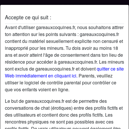
Accepte ce qui suit :
Profil de Disiz04
Avant d'utiliser gareauxcoquines.fr, nous souhaitons attirer
ton attention sur les points suivants : gareauxcoquines.fr
contient du matériel sexuellement explicite non censuré et
inapproprié pour les mineurs. Tu dois avoir au moins 18
ans et avoir atteint l'âge de consentement dans ton lieu de
résidence pour accéder à gareauxcoquines.fr. Les mineurs
sont exclus de gareauxcoquines.fr et doivent
quitter ce site
Web immédiatement en cliquant ici.
Parents, veuillez
utiliser le logiciel de contrôle parental pour contrôler ce
que vos enfants voient en ligne.
Le but de gareauxcoquines.fr est de permettre des
conversations de chat (érotiques) entre des profils fictifs et
des utilisateurs et contient donc des profils fictifs. Les
rencontres physiques ne sont pas possibles avec ces
star
chat
Ajouter
Discuter !
profils fictifs. De vrais utilisateurs peuvent également être