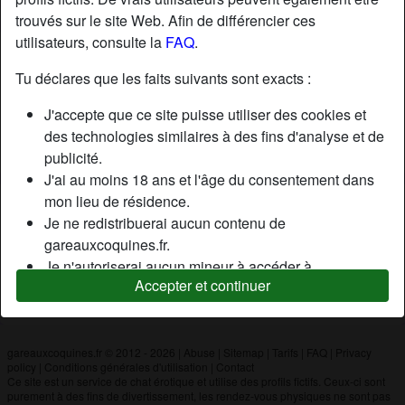
trouvés sur le site Web. Afin de différencier ces
utilisateurs, consulte la
FAQ
.
Nickname:
Disiz04
Âge:
30
Tu déclares que les faits suivants sont exacts :
Pays:
France
J'accepte que ce site puisse utiliser des cookies et
Département:
Alpes-de-Haute-Provence
des technologies similaires à des fins d'analyse et de
Sexe:
Homme
publicité.
J'ai au moins 18 ans et l'âge du consentement dans
mon lieu de résidence.
Description
Je ne redistribuerai aucun contenu de
N'a pas encore saisi de description
gareauxcoquines.fr.
Je n'autoriserai aucun mineur à accéder à
Cherche
Accepter et continuer
gareauxcoquines.fr ou à tout matériel qu'il contient.
N'a spécifié aucune préférence
Tout contenu que je consulte ou télécharge sur
gareauxcoquines.fr est destiné à mon usage
personnel et je ne le montrerai pas à un mineur.
gareauxcoquines.fr © 2012 - 2026
|
Abuse
|
Sitemap
|
Tarifs
|
FAQ
|
Privacy
policy
|
Conditions générales d'utilisation
|
Contact
Je n'ai pas été contacté par les fournisseurs de ce
Ce site est un service de chat érotique et utilise des profils fictifs. Ceux-ci sont
matériel, et je choisis volontiers de le visualiser ou de
purement à des fins de divertissement, les rendez-vous physiques ne sont pas