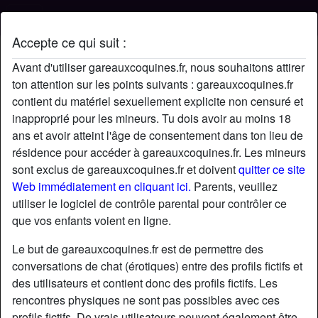
Accepte ce qui suit :
Profil de Amineeel
Avant d'utiliser gareauxcoquines.fr, nous souhaitons attirer
ton attention sur les points suivants : gareauxcoquines.fr
contient du matériel sexuellement explicite non censuré et
inapproprié pour les mineurs. Tu dois avoir au moins 18
ans et avoir atteint l'âge de consentement dans ton lieu de
résidence pour accéder à gareauxcoquines.fr. Les mineurs
sont exclus de gareauxcoquines.fr et doivent
quitter ce site
Web immédiatement en cliquant ici.
Parents, veuillez
utiliser le logiciel de contrôle parental pour contrôler ce
que vos enfants voient en ligne.
Le but de gareauxcoquines.fr est de permettre des
conversations de chat (érotiques) entre des profils fictifs et
des utilisateurs et contient donc des profils fictifs. Les
rencontres physiques ne sont pas possibles avec ces
star
chat
Ajouter
Discuter !
profils fictifs. De vrais utilisateurs peuvent également être