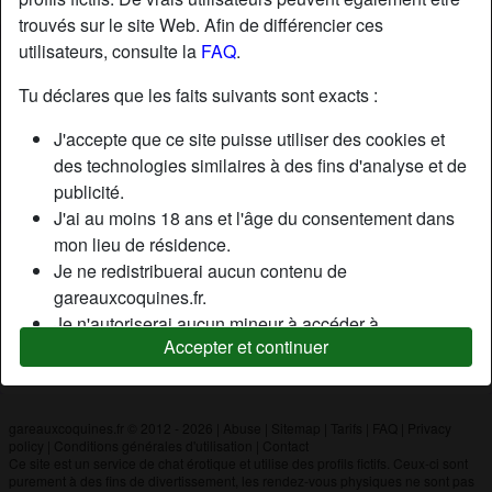
trouvés sur le site Web. Afin de différencier ces
utilisateurs, consulte la
FAQ
.
Nickname:
Amineeel
Âge:
32
Tu déclares que les faits suivants sont exacts :
Pays:
France
J'accepte que ce site puisse utiliser des cookies et
Département:
Ardennes
des technologies similaires à des fins d'analyse et de
Sexe:
Homme
publicité.
J'ai au moins 18 ans et l'âge du consentement dans
mon lieu de résidence.
Description
Je ne redistribuerai aucun contenu de
N'a pas encore saisi de description
gareauxcoquines.fr.
Je n'autoriserai aucun mineur à accéder à
Cherche
Accepter et continuer
gareauxcoquines.fr ou à tout matériel qu'il contient.
N'a spécifié aucune préférence
Tout contenu que je consulte ou télécharge sur
gareauxcoquines.fr est destiné à mon usage
personnel et je ne le montrerai pas à un mineur.
gareauxcoquines.fr © 2012 - 2026
|
Abuse
|
Sitemap
|
Tarifs
|
FAQ
|
Privacy
policy
|
Conditions générales d'utilisation
|
Contact
Je n'ai pas été contacté par les fournisseurs de ce
Ce site est un service de chat érotique et utilise des profils fictifs. Ceux-ci sont
matériel, et je choisis volontiers de le visualiser ou de
purement à des fins de divertissement, les rendez-vous physiques ne sont pas