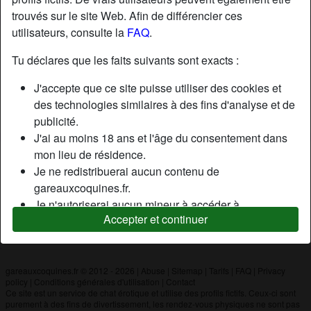
trouvés sur le site Web. Afin de différencier ces
utilisateurs, consulte la
FAQ
.
Nickname:
Alex008
Âge:
26
Tu déclares que les faits suivants sont exacts :
Pays:
France
J'accepte que ce site puisse utiliser des cookies et
Département:
Ardennes
des technologies similaires à des fins d'analyse et de
Sexe:
Homme
publicité.
J'ai au moins 18 ans et l'âge du consentement dans
mon lieu de résidence.
Description
Je ne redistribuerai aucun contenu de
N'a pas encore saisi de description
gareauxcoquines.fr.
Je n'autoriserai aucun mineur à accéder à
Cherche
Accepter et continuer
gareauxcoquines.fr ou à tout matériel qu'il contient.
N'a spécifié aucune préférence
Tout contenu que je consulte ou télécharge sur
gareauxcoquines.fr est destiné à mon usage
personnel et je ne le montrerai pas à un mineur.
gareauxcoquines.fr © 2012 - 2026
|
Abuse
|
Sitemap
|
Tarifs
|
FAQ
|
Privacy
policy
|
Conditions générales d'utilisation
|
Contact
Je n'ai pas été contacté par les fournisseurs de ce
Ce site est un service de chat érotique et utilise des profils fictifs. Ceux-ci sont
matériel, et je choisis volontiers de le visualiser ou de
purement à des fins de divertissement, les rendez-vous physiques ne sont pas