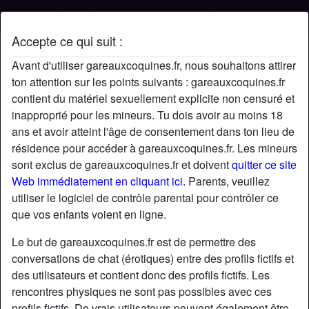
Accepte ce qui suit :
Profil de Alex008
Avant d'utiliser gareauxcoquines.fr, nous souhaitons attirer
ton attention sur les points suivants : gareauxcoquines.fr
contient du matériel sexuellement explicite non censuré et
inapproprié pour les mineurs. Tu dois avoir au moins 18
ans et avoir atteint l'âge de consentement dans ton lieu de
résidence pour accéder à gareauxcoquines.fr. Les mineurs
sont exclus de gareauxcoquines.fr et doivent
quitter ce site
Web immédiatement en cliquant ici.
Parents, veuillez
utiliser le logiciel de contrôle parental pour contrôler ce
que vos enfants voient en ligne.
Le but de gareauxcoquines.fr est de permettre des
conversations de chat (érotiques) entre des profils fictifs et
des utilisateurs et contient donc des profils fictifs. Les
rencontres physiques ne sont pas possibles avec ces
star
chat
Ajouter
Discuter !
profils fictifs. De vrais utilisateurs peuvent également être