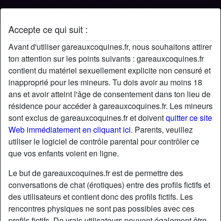
Accepte ce qui suit :
Profil de Julien
Avant d'utiliser gareauxcoquines.fr, nous souhaitons attirer
ton attention sur les points suivants : gareauxcoquines.fr
contient du matériel sexuellement explicite non censuré et
inapproprié pour les mineurs. Tu dois avoir au moins 18
ans et avoir atteint l'âge de consentement dans ton lieu de
résidence pour accéder à gareauxcoquines.fr. Les mineurs
sont exclus de gareauxcoquines.fr et doivent
quitter ce site
Web immédiatement en cliquant ici.
Parents, veuillez
utiliser le logiciel de contrôle parental pour contrôler ce
que vos enfants voient en ligne.
Le but de gareauxcoquines.fr est de permettre des
conversations de chat (érotiques) entre des profils fictifs et
des utilisateurs et contient donc des profils fictifs. Les
rencontres physiques ne sont pas possibles avec ces
star
chat
Ajouter
Discuter !
profils fictifs. De vrais utilisateurs peuvent également être