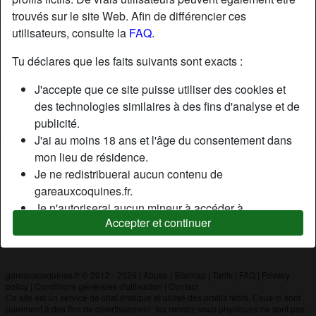
trouvés sur le site Web. Afin de différencier ces
utilisateurs, consulte la
FAQ
.
Nickname:
Julien
Âge:
50
Tu déclares que les faits suivants sont exacts :
Pays:
France
J'accepte que ce site puisse utiliser des cookies et
Département:
Aube
des technologies similaires à des fins d'analyse et de
Sexe:
Homme
publicité.
J'ai au moins 18 ans et l'âge du consentement dans
mon lieu de résidence.
Description
Je ne redistribuerai aucun contenu de
N'a pas encore saisi de description
gareauxcoquines.fr.
Je n'autoriserai aucun mineur à accéder à
Cherche
Accepter et continuer
gareauxcoquines.fr ou à tout matériel qu'il contient.
N'a spécifié aucune préférence
Tout contenu que je consulte ou télécharge sur
gareauxcoquines.fr est destiné à mon usage
personnel et je ne le montrerai pas à un mineur.
gareauxcoquines.fr © 2012 - 2026
|
Abuse
|
Sitemap
|
Tarifs
|
FAQ
|
Privacy
policy
|
Conditions générales d'utilisation
|
Contact
Je n'ai pas été contacté par les fournisseurs de ce
Ce site est un service de chat érotique et utilise des profils fictifs. Ceux-ci sont
matériel, et je choisis volontiers de le visualiser ou de
purement à des fins de divertissement, les rendez-vous physiques ne sont pas