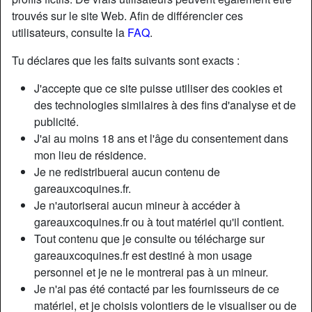
trouvés sur le site Web. Afin de différencier ces
utilisateurs, consulte la
FAQ
.
Nickname:
Dede
Âge:
68
Tu déclares que les faits suivants sont exacts :
Pays:
France
J'accepte que ce site puisse utiliser des cookies et
Département:
Aude
des technologies similaires à des fins d'analyse et de
Sexe:
Homme
publicité.
Sexualité:
Hétéro
J'ai au moins 18 ans et l'âge du consentement dans
Relation:
Célibataire
mon lieu de résidence.
Je ne redistribuerai aucun contenu de
Couleur des cheveux:
Gris
gareauxcoquines.fr.
Couleur des yeux:
Vert
Je n'autoriserai aucun mineur à accéder à
Taille:
175 cm
gareauxcoquines.fr ou à tout matériel qu'il contient.
Poids:
80 Kg
Tout contenu que je consulte ou télécharge sur
Épilé(e):
yes
gareauxcoquines.fr est destiné à mon usage
personnel et je ne le montrerai pas à un mineur.
Description
Je n'ai pas été contacté par les fournisseurs de ce
matériel, et je choisis volontiers de le visualiser ou de