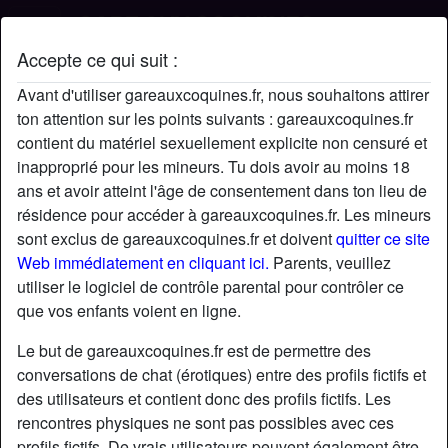
Accepte ce qui suit :
Profil de dede
Avant d'utiliser gareauxcoquines.fr, nous souhaitons attirer
ton attention sur les points suivants : gareauxcoquines.fr
contient du matériel sexuellement explicite non censuré et
inapproprié pour les mineurs. Tu dois avoir au moins 18
ans et avoir atteint l'âge de consentement dans ton lieu de
résidence pour accéder à gareauxcoquines.fr. Les mineurs
sont exclus de gareauxcoquines.fr et doivent
quitter ce site
Web immédiatement en cliquant ici.
Parents, veuillez
utiliser le logiciel de contrôle parental pour contrôler ce
que vos enfants voient en ligne.
Le but de gareauxcoquines.fr est de permettre des
conversations de chat (érotiques) entre des profils fictifs et
des utilisateurs et contient donc des profils fictifs. Les
rencontres physiques ne sont pas possibles avec ces
star
chat
Ajouter
Discuter !
profils fictifs. De vrais utilisateurs peuvent également être