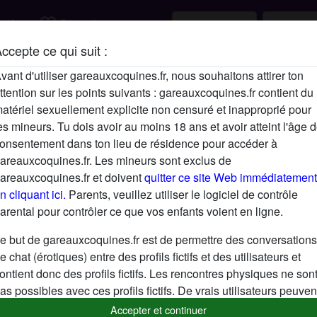
favorite_border
rcher
S'inscrire
ccepte ce qui suit :
Description
vant d'utiliser gareauxcoquines.fr, nous souhaitons attirer ton
ttention sur les points suivants : gareauxcoquines.fr contient du
normal pour relations
atériel sexuellement explicite non censuré et inapproprié pour
Cherche
es mineurs. Tu dois avoir au moins 18 ans et avoir atteint l'âge 
onsentement dans ton lieu de résidence pour accéder à
Femme, En forme, Mince, 36-54, 55+
areauxcoquines.fr. Les mineurs sont exclus de
areauxcoquines.fr et doivent
quitter ce site Web immédiatement
n cliquant ici.
Parents, veuillez utiliser le logiciel de contrôle
Tags
arental pour contrôler ce que vos enfants voient en ligne.
Romantique
Sexe mature
e but de gareauxcoquines.fr est de permettre des conversations
e chat (érotiques) entre des profils fictifs et des utilisateurs et
ontient donc des profils fictifs. Les rencontres physiques ne son
as possibles avec ces profils fictifs. De vrais utilisateurs peuven
galement être trouvés sur le site Web. Afin de différencier ces
Accepter et continuer