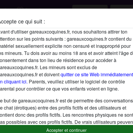
favorite_border
rcher
S'inscrire
ccepte ce qui suit :
Description
vant d'utiliser gareauxcoquines.fr, nous souhaitons attirer ton
ttention sur les points suivants : gareauxcoquines.fr contient du
N'a pas encore saisi de description
atériel sexuellement explicite non censuré et inapproprié pour
Cherche
es mineurs. Tu dois avoir au moins 18 ans et avoir atteint l'âge 
onsentement dans ton lieu de résidence pour accéder à
N'a spécifié aucune préférence
areauxcoquines.fr. Les mineurs sont exclus de
areauxcoquines.fr et doivent
quitter ce site Web immédiatement
n cliquant ici.
Parents, veuillez utiliser le logiciel de contrôle
arental pour contrôler ce que vos enfants voient en ligne.
e but de gareauxcoquines.fr est de permettre des conversations
e chat (érotiques) entre des profils fictifs et des utilisateurs et
ontient donc des profils fictifs. Les rencontres physiques ne son
as possibles avec ces profils fictifs. De vrais utilisateurs peuven
galement être trouvés sur le site Web. Afin de différencier ces
Accepter et continuer