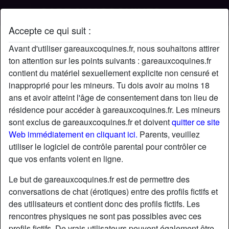
Accepte ce qui suit :
Profil de sylvain
Avant d'utiliser gareauxcoquines.fr, nous souhaitons attirer
ton attention sur les points suivants : gareauxcoquines.fr
contient du matériel sexuellement explicite non censuré et
inapproprié pour les mineurs. Tu dois avoir au moins 18
ans et avoir atteint l'âge de consentement dans ton lieu de
résidence pour accéder à gareauxcoquines.fr. Les mineurs
sont exclus de gareauxcoquines.fr et doivent
quitter ce site
Web immédiatement en cliquant ici.
Parents, veuillez
utiliser le logiciel de contrôle parental pour contrôler ce
que vos enfants voient en ligne.
Le but de gareauxcoquines.fr est de permettre des
conversations de chat (érotiques) entre des profils fictifs et
des utilisateurs et contient donc des profils fictifs. Les
rencontres physiques ne sont pas possibles avec ces
star
chat
Ajouter
Discuter !
profils fictifs. De vrais utilisateurs peuvent également être