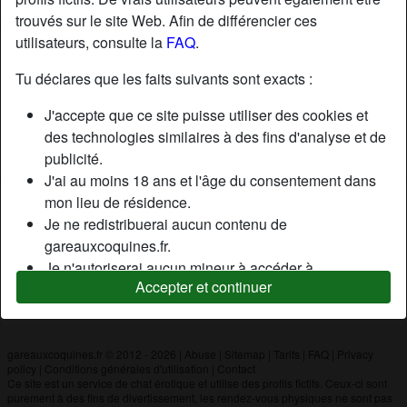
trouvés sur le site Web. Afin de différencier ces
utilisateurs, consulte la
FAQ
.
Nickname:
Sylvain
Âge:
36
Tu déclares que les faits suivants sont exacts :
Pays:
France
J'accepte que ce site puisse utiliser des cookies et
Département:
Bouches-du-Rhône
des technologies similaires à des fins d'analyse et de
Sexe:
Homme
publicité.
J'ai au moins 18 ans et l'âge du consentement dans
mon lieu de résidence.
Description
Je ne redistribuerai aucun contenu de
N'a pas encore saisi de description
gareauxcoquines.fr.
Je n'autoriserai aucun mineur à accéder à
Cherche
Accepter et continuer
gareauxcoquines.fr ou à tout matériel qu'il contient.
N'a spécifié aucune préférence
Tout contenu que je consulte ou télécharge sur
gareauxcoquines.fr est destiné à mon usage
personnel et je ne le montrerai pas à un mineur.
gareauxcoquines.fr © 2012 - 2026
|
Abuse
|
Sitemap
|
Tarifs
|
FAQ
|
Privacy
policy
|
Conditions générales d'utilisation
|
Contact
Je n'ai pas été contacté par les fournisseurs de ce
Ce site est un service de chat érotique et utilise des profils fictifs. Ceux-ci sont
matériel, et je choisis volontiers de le visualiser ou de
purement à des fins de divertissement, les rendez-vous physiques ne sont pas