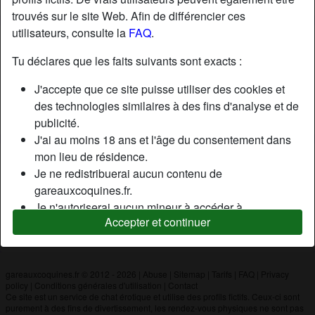
trouvés sur le site Web. Afin de différencier ces
utilisateurs, consulte la
FAQ
.
Nickname:
Nirmonaa
Âge:
27
Tu déclares que les faits suivants sont exacts :
Pays:
France
J'accepte que ce site puisse utiliser des cookies et
Département:
Bouches-du-Rhône
des technologies similaires à des fins d'analyse et de
Sexe:
Homme
publicité.
J'ai au moins 18 ans et l'âge du consentement dans
mon lieu de résidence.
Description
Je ne redistribuerai aucun contenu de
N'a pas encore saisi de description
gareauxcoquines.fr.
Je n'autoriserai aucun mineur à accéder à
Cherche
Accepter et continuer
gareauxcoquines.fr ou à tout matériel qu'il contient.
N'a spécifié aucune préférence
Tout contenu que je consulte ou télécharge sur
gareauxcoquines.fr est destiné à mon usage
personnel et je ne le montrerai pas à un mineur.
gareauxcoquines.fr © 2012 - 2026
|
Abuse
|
Sitemap
|
Tarifs
|
FAQ
|
Privacy
policy
|
Conditions générales d'utilisation
|
Contact
Je n'ai pas été contacté par les fournisseurs de ce
Ce site est un service de chat érotique et utilise des profils fictifs. Ceux-ci sont
matériel, et je choisis volontiers de le visualiser ou de
purement à des fins de divertissement, les rendez-vous physiques ne sont pas