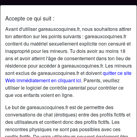
Accepte ce qui suit :
Profil de nirmonaa
Avant d'utiliser gareauxcoquines.fr, nous souhaitons attirer
ton attention sur les points suivants : gareauxcoquines.fr
contient du matériel sexuellement explicite non censuré et
inapproprié pour les mineurs. Tu dois avoir au moins 18
ans et avoir atteint l'âge de consentement dans ton lieu de
résidence pour accéder à gareauxcoquines.fr. Les mineurs
sont exclus de gareauxcoquines.fr et doivent
quitter ce site
Web immédiatement en cliquant ici.
Parents, veuillez
utiliser le logiciel de contrôle parental pour contrôler ce
que vos enfants voient en ligne.
Le but de gareauxcoquines.fr est de permettre des
conversations de chat (érotiques) entre des profils fictifs et
des utilisateurs et contient donc des profils fictifs. Les
rencontres physiques ne sont pas possibles avec ces
star
chat
Ajouter
Discuter !
profils fictifs. De vrais utilisateurs peuvent également être