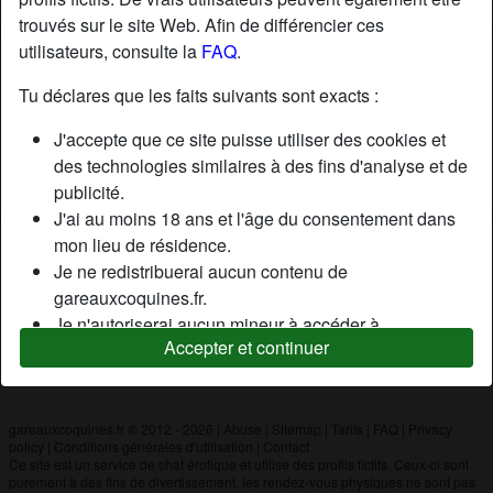
trouvés sur le site Web. Afin de différencier ces
utilisateurs, consulte la
FAQ
.
Nickname:
Loufoque
Âge:
26
Tu déclares que les faits suivants sont exacts :
Pays:
France
J'accepte que ce site puisse utiliser des cookies et
Département:
Bouches-du-Rhône
des technologies similaires à des fins d'analyse et de
Sexe:
Homme
publicité.
J'ai au moins 18 ans et l'âge du consentement dans
mon lieu de résidence.
Description
Je ne redistribuerai aucun contenu de
N'a pas encore saisi de description
gareauxcoquines.fr.
Je n'autoriserai aucun mineur à accéder à
Cherche
Accepter et continuer
gareauxcoquines.fr ou à tout matériel qu'il contient.
N'a spécifié aucune préférence
Tout contenu que je consulte ou télécharge sur
gareauxcoquines.fr est destiné à mon usage
personnel et je ne le montrerai pas à un mineur.
gareauxcoquines.fr © 2012 - 2026
|
Abuse
|
Sitemap
|
Tarifs
|
FAQ
|
Privacy
policy
|
Conditions générales d'utilisation
|
Contact
Je n'ai pas été contacté par les fournisseurs de ce
Ce site est un service de chat érotique et utilise des profils fictifs. Ceux-ci sont
matériel, et je choisis volontiers de le visualiser ou de
purement à des fins de divertissement, les rendez-vous physiques ne sont pas