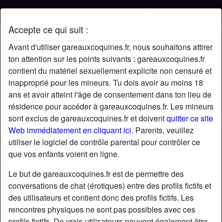
Accepte ce qui suit :
Profil de Loufoque
Avant d'utiliser gareauxcoquines.fr, nous souhaitons attirer
ton attention sur les points suivants : gareauxcoquines.fr
contient du matériel sexuellement explicite non censuré et
inapproprié pour les mineurs. Tu dois avoir au moins 18
ans et avoir atteint l'âge de consentement dans ton lieu de
résidence pour accéder à gareauxcoquines.fr. Les mineurs
sont exclus de gareauxcoquines.fr et doivent
quitter ce site
Web immédiatement en cliquant ici.
Parents, veuillez
utiliser le logiciel de contrôle parental pour contrôler ce
que vos enfants voient en ligne.
Le but de gareauxcoquines.fr est de permettre des
conversations de chat (érotiques) entre des profils fictifs et
des utilisateurs et contient donc des profils fictifs. Les
rencontres physiques ne sont pas possibles avec ces
star
chat
Ajouter
Discuter !
profils fictifs. De vrais utilisateurs peuvent également être