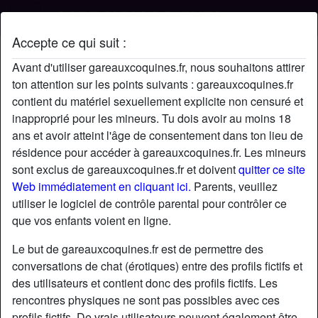
Accepte ce qui suit :
Profil de Cobra22
Avant d'utiliser gareauxcoquines.fr, nous souhaitons attirer
ton attention sur les points suivants : gareauxcoquines.fr
contient du matériel sexuellement explicite non censuré et
inapproprié pour les mineurs. Tu dois avoir au moins 18
ans et avoir atteint l'âge de consentement dans ton lieu de
résidence pour accéder à gareauxcoquines.fr. Les mineurs
sont exclus de gareauxcoquines.fr et doivent
quitter ce site
Web immédiatement en cliquant ici.
Parents, veuillez
utiliser le logiciel de contrôle parental pour contrôler ce
que vos enfants voient en ligne.
Le but de gareauxcoquines.fr est de permettre des
conversations de chat (érotiques) entre des profils fictifs et
des utilisateurs et contient donc des profils fictifs. Les
rencontres physiques ne sont pas possibles avec ces
star
chat
Ajouter
Discuter !
profils fictifs. De vrais utilisateurs peuvent également être