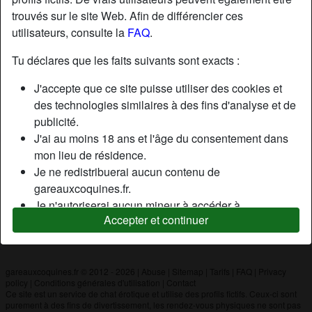
trouvés sur le site Web. Afin de différencier ces
utilisateurs, consulte la
FAQ
.
Nickname:
Cobra22
Âge:
35
Tu déclares que les faits suivants sont exacts :
Pays:
France
J'accepte que ce site puisse utiliser des cookies et
Département:
Côtes-d'Armor
des technologies similaires à des fins d'analyse et de
Sexe:
Homme
publicité.
J'ai au moins 18 ans et l'âge du consentement dans
mon lieu de résidence.
Description
Je ne redistribuerai aucun contenu de
N'a pas encore saisi de description
gareauxcoquines.fr.
Je n'autoriserai aucun mineur à accéder à
Cherche
Accepter et continuer
gareauxcoquines.fr ou à tout matériel qu'il contient.
N'a spécifié aucune préférence
Tout contenu que je consulte ou télécharge sur
gareauxcoquines.fr est destiné à mon usage
personnel et je ne le montrerai pas à un mineur.
gareauxcoquines.fr © 2012 - 2026
|
Abuse
|
Sitemap
|
Tarifs
|
FAQ
|
Privacy
policy
|
Conditions générales d'utilisation
|
Contact
Je n'ai pas été contacté par les fournisseurs de ce
Ce site est un service de chat érotique et utilise des profils fictifs. Ceux-ci sont
matériel, et je choisis volontiers de le visualiser ou de
purement à des fins de divertissement, les rendez-vous physiques ne sont pas