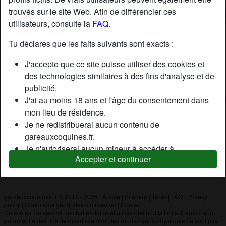
trouvés sur le site Web. Afin de différencier ces
utilisateurs, consulte la
FAQ
.
Nickname:
Laly
Âge:
29
Tu déclares que les faits suivants sont exacts :
Pays:
France
J'accepte que ce site puisse utiliser des cookies et
Département:
Calvados
des technologies similaires à des fins d'analyse et de
Sexe:
Femme
publicité.
J'ai au moins 18 ans et l'âge du consentement dans
mon lieu de résidence.
Description
Je ne redistribuerai aucun contenu de
N'a pas encore saisi de description
gareauxcoquines.fr.
Je n'autoriserai aucun mineur à accéder à
Cherche
Accepter et continuer
gareauxcoquines.fr ou à tout matériel qu'il contient.
N'a spécifié aucune préférence
Tout contenu que je consulte ou télécharge sur
gareauxcoquines.fr est destiné à mon usage
personnel et je ne le montrerai pas à un mineur.
gareauxcoquines.fr © 2012 - 2026
|
Abuse
|
Sitemap
|
Tarifs
|
FAQ
|
Privacy
policy
|
Conditions générales d'utilisation
|
Contact
Je n'ai pas été contacté par les fournisseurs de ce
Ce site est un service de chat érotique et utilise des profils fictifs. Ceux-ci sont
matériel, et je choisis volontiers de le visualiser ou de
purement à des fins de divertissement, les rendez-vous physiques ne sont pas