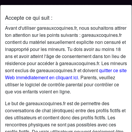
Accepte ce qui suit :
Profil de Laly
Avant d'utiliser gareauxcoquines.fr, nous souhaitons attirer
ton attention sur les points suivants : gareauxcoquines.fr
contient du matériel sexuellement explicite non censuré et
inapproprié pour les mineurs. Tu dois avoir au moins 18
ans et avoir atteint l'âge de consentement dans ton lieu de
résidence pour accéder à gareauxcoquines.fr. Les mineurs
sont exclus de gareauxcoquines.fr et doivent
quitter ce site
Web immédiatement en cliquant ici.
Parents, veuillez
utiliser le logiciel de contrôle parental pour contrôler ce
que vos enfants voient en ligne.
Le but de gareauxcoquines.fr est de permettre des
conversations de chat (érotiques) entre des profils fictifs et
des utilisateurs et contient donc des profils fictifs. Les
rencontres physiques ne sont pas possibles avec ces
star
chat
Ajouter
Discuter !
profils fictifs. De vrais utilisateurs peuvent également être