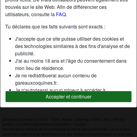
trouvés sur le site Web. Afin de différencier ces
utilisateurs, consulte la
FAQ
.
Nickname:
Colosse17
Âge:
34
Tu déclares que les faits suivants sont exacts :
Pays:
France
J'accepte que ce site puisse utiliser des cookies et
Département:
Charente-Maritime
des technologies similaires à des fins d'analyse et de
Sexe:
Homme
publicité.
J'ai au moins 18 ans et l'âge du consentement dans
mon lieu de résidence.
Description
Je ne redistribuerai aucun contenu de
N'a pas encore saisi de description
gareauxcoquines.fr.
Je n'autoriserai aucun mineur à accéder à
Cherche
Accepter et continuer
gareauxcoquines.fr ou à tout matériel qu'il contient.
N'a spécifié aucune préférence
Tout contenu que je consulte ou télécharge sur
gareauxcoquines.fr est destiné à mon usage
personnel et je ne le montrerai pas à un mineur.
gareauxcoquines.fr © 2012 - 2026
|
Abuse
|
Sitemap
|
Tarifs
|
FAQ
|
Privacy
policy
|
Conditions générales d'utilisation
|
Contact
Je n'ai pas été contacté par les fournisseurs de ce
Ce site est un service de chat érotique et utilise des profils fictifs. Ceux-ci sont
matériel, et je choisis volontiers de le visualiser ou de
purement à des fins de divertissement, les rendez-vous physiques ne sont pas