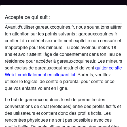
Accepte ce qui suit :
Profil de Colosse17
Avant d'utiliser gareauxcoquines.fr, nous souhaitons attirer
ton attention sur les points suivants : gareauxcoquines.fr
contient du matériel sexuellement explicite non censuré et
inapproprié pour les mineurs. Tu dois avoir au moins 18
ans et avoir atteint l'âge de consentement dans ton lieu de
résidence pour accéder à gareauxcoquines.fr. Les mineurs
sont exclus de gareauxcoquines.fr et doivent
quitter ce site
Web immédiatement en cliquant ici.
Parents, veuillez
utiliser le logiciel de contrôle parental pour contrôler ce
que vos enfants voient en ligne.
Le but de gareauxcoquines.fr est de permettre des
conversations de chat (érotiques) entre des profils fictifs et
des utilisateurs et contient donc des profils fictifs. Les
rencontres physiques ne sont pas possibles avec ces
star
chat
Ajouter
Discuter !
profils fictifs. De vrais utilisateurs peuvent également être