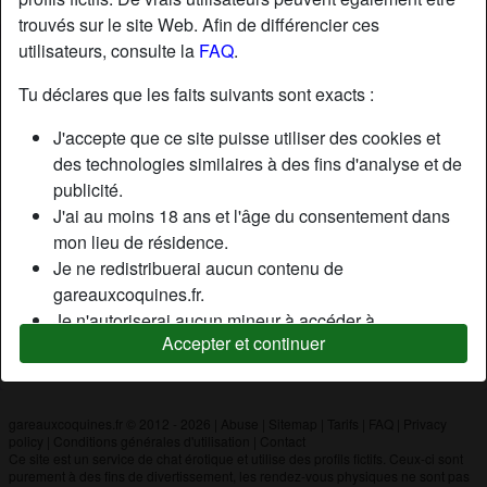
trouvés sur le site Web. Afin de différencier ces
utilisateurs, consulte la
FAQ
.
Nickname:
Tof18000
Âge:
58
Tu déclares que les faits suivants sont exacts :
Pays:
France
J'accepte que ce site puisse utiliser des cookies et
Département:
Cher
des technologies similaires à des fins d'analyse et de
Sexe:
Homme
publicité.
J'ai au moins 18 ans et l'âge du consentement dans
mon lieu de résidence.
Description
Je ne redistribuerai aucun contenu de
N'a pas encore saisi de description
gareauxcoquines.fr.
Je n'autoriserai aucun mineur à accéder à
Cherche
Accepter et continuer
gareauxcoquines.fr ou à tout matériel qu'il contient.
N'a spécifié aucune préférence
Tout contenu que je consulte ou télécharge sur
gareauxcoquines.fr est destiné à mon usage
personnel et je ne le montrerai pas à un mineur.
gareauxcoquines.fr © 2012 - 2026
|
Abuse
|
Sitemap
|
Tarifs
|
FAQ
|
Privacy
policy
|
Conditions générales d'utilisation
|
Contact
Je n'ai pas été contacté par les fournisseurs de ce
Ce site est un service de chat érotique et utilise des profils fictifs. Ceux-ci sont
matériel, et je choisis volontiers de le visualiser ou de
purement à des fins de divertissement, les rendez-vous physiques ne sont pas