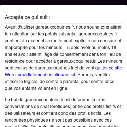
Accepte ce qui suit :
Profil de tof18000
Avant d'utiliser gareauxcoquines.fr, nous souhaitons attirer
ton attention sur les points suivants : gareauxcoquines.fr
contient du matériel sexuellement explicite non censuré et
inapproprié pour les mineurs. Tu dois avoir au moins 18
ans et avoir atteint l'âge de consentement dans ton lieu de
résidence pour accéder à gareauxcoquines.fr. Les mineurs
sont exclus de gareauxcoquines.fr et doivent
quitter ce site
Web immédiatement en cliquant ici.
Parents, veuillez
utiliser le logiciel de contrôle parental pour contrôler ce
que vos enfants voient en ligne.
Le but de gareauxcoquines.fr est de permettre des
conversations de chat (érotiques) entre des profils fictifs et
des utilisateurs et contient donc des profils fictifs. Les
rencontres physiques ne sont pas possibles avec ces
star
chat
Ajouter
Discuter !
profils fictifs. De vrais utilisateurs peuvent également être