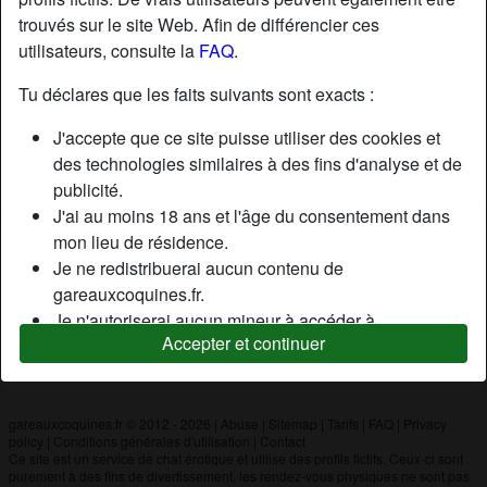
trouvés sur le site Web. Afin de différencier ces
utilisateurs, consulte la
FAQ
.
Nickname:
X-men18
Âge:
40
Tu déclares que les faits suivants sont exacts :
Pays:
France
J'accepte que ce site puisse utiliser des cookies et
Département:
Cher
des technologies similaires à des fins d'analyse et de
Sexe:
Homme
publicité.
J'ai au moins 18 ans et l'âge du consentement dans
mon lieu de résidence.
Description
Je ne redistribuerai aucun contenu de
N'a pas encore saisi de description
gareauxcoquines.fr.
Je n'autoriserai aucun mineur à accéder à
Cherche
Accepter et continuer
gareauxcoquines.fr ou à tout matériel qu'il contient.
N'a spécifié aucune préférence
Tout contenu que je consulte ou télécharge sur
gareauxcoquines.fr est destiné à mon usage
personnel et je ne le montrerai pas à un mineur.
gareauxcoquines.fr © 2012 - 2026
|
Abuse
|
Sitemap
|
Tarifs
|
FAQ
|
Privacy
policy
|
Conditions générales d'utilisation
|
Contact
Je n'ai pas été contacté par les fournisseurs de ce
Ce site est un service de chat érotique et utilise des profils fictifs. Ceux-ci sont
matériel, et je choisis volontiers de le visualiser ou de
purement à des fins de divertissement, les rendez-vous physiques ne sont pas