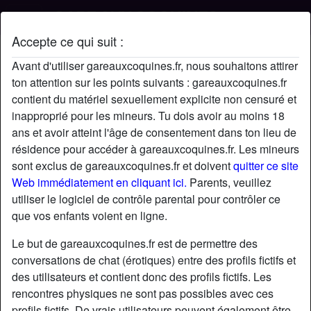
Accepte ce qui suit :
Profil de X-men18
Avant d'utiliser gareauxcoquines.fr, nous souhaitons attirer
ton attention sur les points suivants : gareauxcoquines.fr
contient du matériel sexuellement explicite non censuré et
inapproprié pour les mineurs. Tu dois avoir au moins 18
ans et avoir atteint l'âge de consentement dans ton lieu de
résidence pour accéder à gareauxcoquines.fr. Les mineurs
sont exclus de gareauxcoquines.fr et doivent
quitter ce site
Web immédiatement en cliquant ici.
Parents, veuillez
utiliser le logiciel de contrôle parental pour contrôler ce
que vos enfants voient en ligne.
Le but de gareauxcoquines.fr est de permettre des
conversations de chat (érotiques) entre des profils fictifs et
des utilisateurs et contient donc des profils fictifs. Les
rencontres physiques ne sont pas possibles avec ces
star
chat
Ajouter
Discuter !
profils fictifs. De vrais utilisateurs peuvent également être