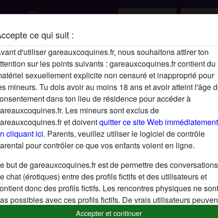
favorite_border
rcher
S'inscrire
ccepte ce qui suit :
Description
vant d'utiliser gareauxcoquines.fr, nous souhaitons attirer ton
ttention sur les points suivants : gareauxcoquines.fr contient du
N'a pas encore saisi de description
atériel sexuellement explicite non censuré et inapproprié pour
Cherche
es mineurs. Tu dois avoir au moins 18 ans et avoir atteint l'âge 
onsentement dans ton lieu de résidence pour accéder à
N'a spécifié aucune préférence
areauxcoquines.fr. Les mineurs sont exclus de
areauxcoquines.fr et doivent
quitter ce site Web immédiatement
n cliquant ici.
Parents, veuillez utiliser le logiciel de contrôle
arental pour contrôler ce que vos enfants voient en ligne.
e but de gareauxcoquines.fr est de permettre des conversations
e chat (érotiques) entre des profils fictifs et des utilisateurs et
ontient donc des profils fictifs. Les rencontres physiques ne son
as possibles avec ces profils fictifs. De vrais utilisateurs peuven
galement être trouvés sur le site Web. Afin de différencier ces
Accepter et continuer