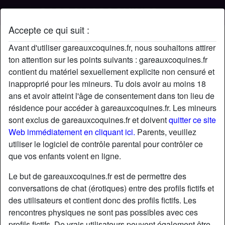
Accepte ce qui suit :
Profil de SergeKaramazov
Avant d'utiliser gareauxcoquines.fr, nous souhaitons attirer
ton attention sur les points suivants : gareauxcoquines.fr
contient du matériel sexuellement explicite non censuré et
inapproprié pour les mineurs. Tu dois avoir au moins 18
ans et avoir atteint l'âge de consentement dans ton lieu de
résidence pour accéder à gareauxcoquines.fr. Les mineurs
sont exclus de gareauxcoquines.fr et doivent
quitter ce site
Web immédiatement en cliquant ici.
Parents, veuillez
utiliser le logiciel de contrôle parental pour contrôler ce
que vos enfants voient en ligne.
Le but de gareauxcoquines.fr est de permettre des
conversations de chat (érotiques) entre des profils fictifs et
des utilisateurs et contient donc des profils fictifs. Les
rencontres physiques ne sont pas possibles avec ces
star
chat
Ajouter
Discuter !
profils fictifs. De vrais utilisateurs peuvent également être