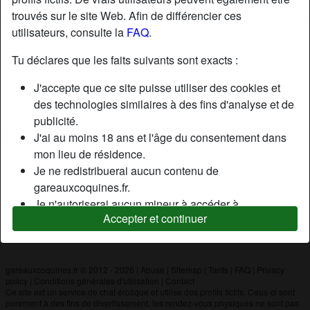
trouvés sur le site Web. Afin de différencier ces
utilisateurs, consulte la
FAQ
.
Nickname:
SergeKaramazov
Âge:
44
Tu déclares que les faits suivants sont exacts :
Pays:
France
J'accepte que ce site puisse utiliser des cookies et
Département:
Dordogne
des technologies similaires à des fins d'analyse et de
Sexe:
Homme
publicité.
J'ai au moins 18 ans et l'âge du consentement dans
mon lieu de résidence.
Description
Je ne redistribuerai aucun contenu de
N'a pas encore saisi de description
gareauxcoquines.fr.
Je n'autoriserai aucun mineur à accéder à
Cherche
Accepter et continuer
gareauxcoquines.fr ou à tout matériel qu'il contient.
N'a spécifié aucune préférence
Tout contenu que je consulte ou télécharge sur
gareauxcoquines.fr est destiné à mon usage
personnel et je ne le montrerai pas à un mineur.
gareauxcoquines.fr © 2012 - 2026
|
Abuse
|
Sitemap
|
Tarifs
|
FAQ
|
Privacy
policy
|
Conditions générales d'utilisation
|
Contact
Je n'ai pas été contacté par les fournisseurs de ce
Ce site est un service de chat érotique et utilise des profils fictifs. Ceux-ci sont
matériel, et je choisis volontiers de le visualiser ou de
purement à des fins de divertissement, les rendez-vous physiques ne sont pas