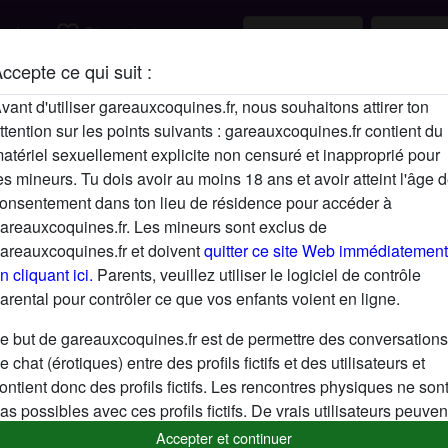
favorite_border
rcher
S'inscrire
ccepte ce qui suit :
Description
vant d'utiliser gareauxcoquines.fr, nous souhaitons attirer ton
ttention sur les points suivants : gareauxcoquines.fr contient du
N'a pas encore saisi de description
atériel sexuellement explicite non censuré et inapproprié pour
Cherche
es mineurs. Tu dois avoir au moins 18 ans et avoir atteint l'âge 
onsentement dans ton lieu de résidence pour accéder à
N'a spécifié aucune préférence
areauxcoquines.fr. Les mineurs sont exclus de
areauxcoquines.fr et doivent
quitter ce site Web immédiatement
n cliquant ici.
Parents, veuillez utiliser le logiciel de contrôle
arental pour contrôler ce que vos enfants voient en ligne.
e but de gareauxcoquines.fr est de permettre des conversations
e chat (érotiques) entre des profils fictifs et des utilisateurs et
ontient donc des profils fictifs. Les rencontres physiques ne son
as possibles avec ces profils fictifs. De vrais utilisateurs peuven
galement être trouvés sur le site Web. Afin de différencier ces
Accepter et continuer