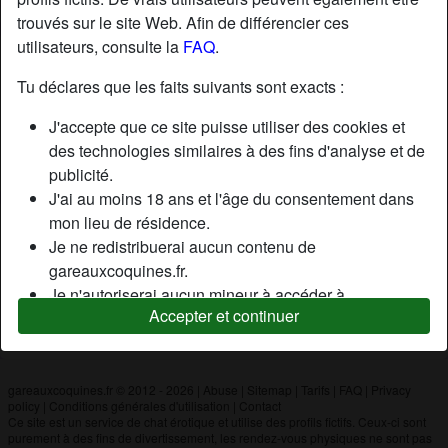
trouvés sur le site Web. Afin de différencier ces
utilisateurs, consulte la
FAQ
.
Nickname:
Loulou
Âge:
44
Tu déclares que les faits suivants sont exacts :
Pays:
France
J'accepte que ce site puisse utiliser des cookies et
Département:
Doubs
des technologies similaires à des fins d'analyse et de
Sexe:
Homme
publicité.
J'ai au moins 18 ans et l'âge du consentement dans
mon lieu de résidence.
Description
Je ne redistribuerai aucun contenu de
N'a pas encore saisi de description
gareauxcoquines.fr.
Je n'autoriserai aucun mineur à accéder à
Cherche
Accepter et continuer
gareauxcoquines.fr ou à tout matériel qu'il contient.
N'a spécifié aucune préférence
Tout contenu que je consulte ou télécharge sur
gareauxcoquines.fr est destiné à mon usage
personnel et je ne le montrerai pas à un mineur.
gareauxcoquines.fr © 2012 - 2026
|
Abuse
|
Sitemap
|
Tarifs
|
FAQ
|
Privacy
policy
|
Conditions générales d'utilisation
|
Contact
Je n'ai pas été contacté par les fournisseurs de ce
Ce site est un service de chat érotique et utilise des profils fictifs. Ceux-ci sont
matériel, et je choisis volontiers de le visualiser ou de
purement à des fins de divertissement, les rendez-vous physiques ne sont pas