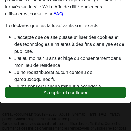
trouvés sur le site Web. Afin de différencier ces
utilisateurs, consulte la
FAQ
.
Nickname:
Loufoque34
Âge:
26
Tu déclares que les faits suivants sont exacts :
Pays:
France
J'accepte que ce site puisse utiliser des cookies et
Département:
Drôme
des technologies similaires à des fins d'analyse et de
Sexe:
Homme
publicité.
J'ai au moins 18 ans et l'âge du consentement dans
mon lieu de résidence.
Description
Je ne redistribuerai aucun contenu de
N'a pas encore saisi de description
gareauxcoquines.fr.
Je n'autoriserai aucun mineur à accéder à
Cherche
Accepter et continuer
gareauxcoquines.fr ou à tout matériel qu'il contient.
N'a spécifié aucune préférence
Tout contenu que je consulte ou télécharge sur
gareauxcoquines.fr est destiné à mon usage
personnel et je ne le montrerai pas à un mineur.
gareauxcoquines.fr © 2012 - 2026
|
Abuse
|
Sitemap
|
Tarifs
|
FAQ
|
Privacy
policy
|
Conditions générales d'utilisation
|
Contact
Je n'ai pas été contacté par les fournisseurs de ce
Ce site est un service de chat érotique et utilise des profils fictifs. Ceux-ci sont
matériel, et je choisis volontiers de le visualiser ou de
purement à des fins de divertissement, les rendez-vous physiques ne sont pas