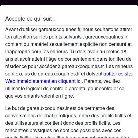
Accepte ce qui suit :
Profil de Loufoque34
Avant d'utiliser gareauxcoquines.fr, nous souhaitons attirer
ton attention sur les points suivants : gareauxcoquines.fr
contient du matériel sexuellement explicite non censuré et
inapproprié pour les mineurs. Tu dois avoir au moins 18
ans et avoir atteint l'âge de consentement dans ton lieu de
résidence pour accéder à gareauxcoquines.fr. Les mineurs
sont exclus de gareauxcoquines.fr et doivent
quitter ce site
Web immédiatement en cliquant ici.
Parents, veuillez
utiliser le logiciel de contrôle parental pour contrôler ce
que vos enfants voient en ligne.
Le but de gareauxcoquines.fr est de permettre des
conversations de chat (érotiques) entre des profils fictifs et
des utilisateurs et contient donc des profils fictifs. Les
rencontres physiques ne sont pas possibles avec ces
star
chat
Ajouter
Discuter !
profils fictifs. De vrais utilisateurs peuvent également être