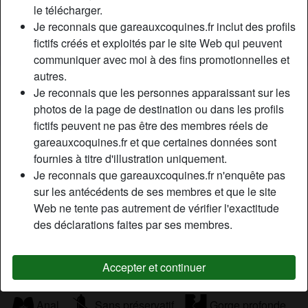
Homme, Couple, Transexuelle, Corpulent(e), Musclé(e),
le télécharger.
Rondelet(te), En forme, Mince, Caucasien(ne), 18-25, 26-
Je reconnais que gareauxcoquines.fr inclut des profils
35
fictifs créés et exploités par le site Web qui peuvent
communiquer avec moi à des fins promotionnelles et
autres.
Tags
Je reconnais que les personnes apparaissant sur les
Sexe par caméra
Massage
Fellation
photos de la page de destination ou dans les profils
fictifs peuvent ne pas être des membres réels de
Oral
Jeu de rôle
Romantique
gareauxcoquines.fr et que certaines données sont
fournies à titre d'illustration uniquement.
Regarder du porno
Drogues douces
Je reconnais que gareauxcoquines.fr n'enquête pas
sur les antécédents de ses membres et que le site
Jouets sexuels
Branlette
Milf
Web ne tente pas autrement de vérifier l'exactitude
des déclarations faites par ses membres.
Sexe mature
Mamie sexe
Lingerie
Accepter et continuer
Cuir
Latex
Costume
Extérieur
Anal
Sans préservatif
Gorge profonde