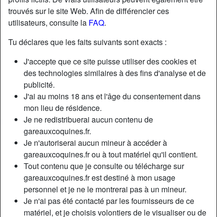
trouvés sur le site Web. Afin de différencier ces
utilisateurs, consulte la
FAQ
.
Nickname:
Catherine443
Âge:
30
Tu déclares que les faits suivants sont exacts :
Pays:
France
J'accepte que ce site puisse utiliser des cookies et
Département:
Essonne
des technologies similaires à des fins d'analyse et de
Sexe:
Femme
publicité.
Couleur des cheveux:
Blonde
J'ai au moins 18 ans et l'âge du consentement dans
Couleur des yeux:
Brun
mon lieu de résidence.
Je ne redistribuerai aucun contenu de
gareauxcoquines.fr.
Description
Je n'autoriserai aucun mineur à accéder à
Salut je suis nouvelle et je suis intéressé par votre
gareauxcoquines.fr ou à tout matériel qu'il contient.
annonce je suis joignable au SMS:0780962680 Snapchat :
Tout contenu que je consulte ou télécharge sur
Caterine_tance3 Télégramme : @caterine_carine33 Boîte
gareauxcoquines.fr est destiné à mon usage
mail : ****** Instagram : caterine_tance32 Skype : ******
personnel et je ne le montrerai pas à un mineur.
Je n'ai pas été contacté par les fournisseurs de ce
Cherche
matériel, et je choisis volontiers de le visualiser ou de