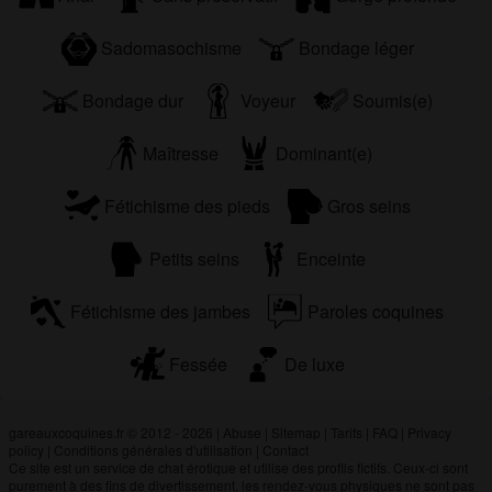
Sadomasochisme
Bondage léger
Bondage dur
Voyeur
Soumis(e)
Maîtresse
Dominant(e)
Fétichisme des pieds
Gros seins
Petits seins
Enceinte
Fétichisme des jambes
Paroles coquines
Fessée
De luxe
gareauxcoquines.fr © 2012 - 2026
|
Abuse
|
Sitemap
|
Tarifs
|
FAQ
|
Privacy
policy
|
Conditions générales d'utilisation
|
Contact
Ce site est un service de chat érotique et utilise des profils fictifs. Ceux-ci sont
purement à des fins de divertissement, les rendez-vous physiques ne sont pas