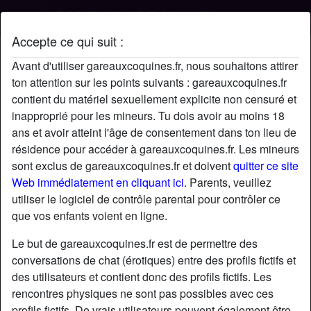
Accepte ce qui suit :
Profil de Catherine443
Avant d'utiliser gareauxcoquines.fr, nous souhaitons attirer
ton attention sur les points suivants : gareauxcoquines.fr
contient du matériel sexuellement explicite non censuré et
inapproprié pour les mineurs. Tu dois avoir au moins 18
ans et avoir atteint l'âge de consentement dans ton lieu de
résidence pour accéder à gareauxcoquines.fr. Les mineurs
sont exclus de gareauxcoquines.fr et doivent
quitter ce site
Web immédiatement en cliquant ici.
Parents, veuillez
utiliser le logiciel de contrôle parental pour contrôler ce
que vos enfants voient en ligne.
Le but de gareauxcoquines.fr est de permettre des
conversations de chat (érotiques) entre des profils fictifs et
des utilisateurs et contient donc des profils fictifs. Les
rencontres physiques ne sont pas possibles avec ces
star
chat
Ajouter
Discuter !
profils fictifs. De vrais utilisateurs peuvent également être