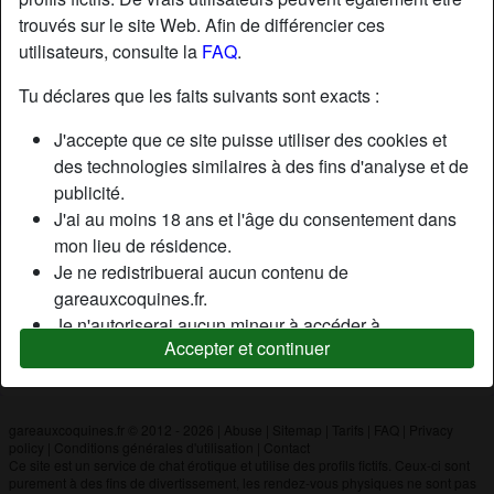
trouvés sur le site Web. Afin de différencier ces
utilisateurs, consulte la
FAQ
.
Nickname:
Mounir
Âge:
26
Tu déclares que les faits suivants sont exacts :
Pays:
France
J'accepte que ce site puisse utiliser des cookies et
Département:
Essonne
des technologies similaires à des fins d'analyse et de
Sexe:
Homme
publicité.
J'ai au moins 18 ans et l'âge du consentement dans
mon lieu de résidence.
Description
Je ne redistribuerai aucun contenu de
N'a pas encore saisi de description
gareauxcoquines.fr.
Je n'autoriserai aucun mineur à accéder à
Cherche
Accepter et continuer
gareauxcoquines.fr ou à tout matériel qu'il contient.
N'a spécifié aucune préférence
Tout contenu que je consulte ou télécharge sur
gareauxcoquines.fr est destiné à mon usage
personnel et je ne le montrerai pas à un mineur.
gareauxcoquines.fr © 2012 - 2026
|
Abuse
|
Sitemap
|
Tarifs
|
FAQ
|
Privacy
policy
|
Conditions générales d'utilisation
|
Contact
Je n'ai pas été contacté par les fournisseurs de ce
Ce site est un service de chat érotique et utilise des profils fictifs. Ceux-ci sont
matériel, et je choisis volontiers de le visualiser ou de
purement à des fins de divertissement, les rendez-vous physiques ne sont pas