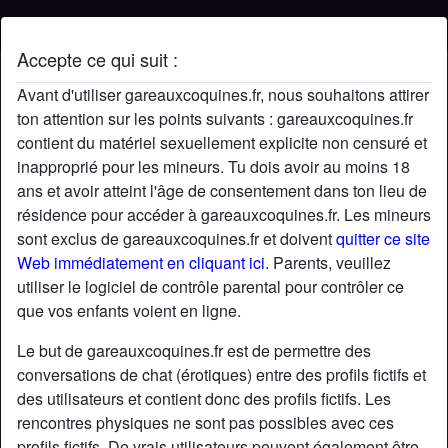
Accepte ce qui suit :
Profil de Mounir
Avant d'utiliser gareauxcoquines.fr, nous souhaitons attirer
ton attention sur les points suivants : gareauxcoquines.fr
contient du matériel sexuellement explicite non censuré et
inapproprié pour les mineurs. Tu dois avoir au moins 18
ans et avoir atteint l'âge de consentement dans ton lieu de
résidence pour accéder à gareauxcoquines.fr. Les mineurs
sont exclus de gareauxcoquines.fr et doivent
quitter ce site
Web immédiatement en cliquant ici.
Parents, veuillez
utiliser le logiciel de contrôle parental pour contrôler ce
que vos enfants voient en ligne.
Le but de gareauxcoquines.fr est de permettre des
conversations de chat (érotiques) entre des profils fictifs et
des utilisateurs et contient donc des profils fictifs. Les
rencontres physiques ne sont pas possibles avec ces
star
chat
Ajouter
Discuter !
profils fictifs. De vrais utilisateurs peuvent également être