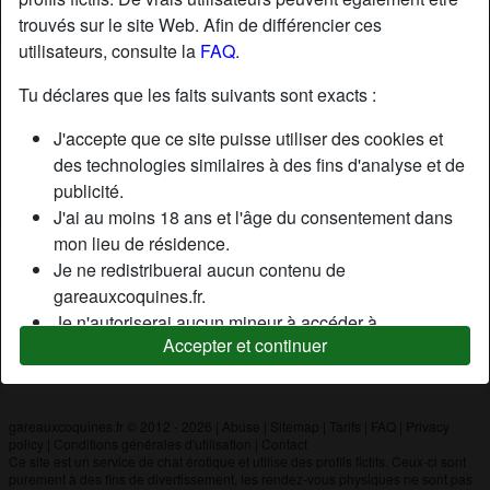
trouvés sur le site Web. Afin de différencier ces
utilisateurs, consulte la
FAQ
.
Nickname:
IZI27
Âge:
30
Tu déclares que les faits suivants sont exacts :
Pays:
France
J'accepte que ce site puisse utiliser des cookies et
Département:
Eure
des technologies similaires à des fins d'analyse et de
Sexe:
Homme
publicité.
J'ai au moins 18 ans et l'âge du consentement dans
mon lieu de résidence.
Description
Je ne redistribuerai aucun contenu de
N'a pas encore saisi de description
gareauxcoquines.fr.
Je n'autoriserai aucun mineur à accéder à
Cherche
Accepter et continuer
gareauxcoquines.fr ou à tout matériel qu'il contient.
N'a spécifié aucune préférence
Tout contenu que je consulte ou télécharge sur
gareauxcoquines.fr est destiné à mon usage
personnel et je ne le montrerai pas à un mineur.
gareauxcoquines.fr © 2012 - 2026
|
Abuse
|
Sitemap
|
Tarifs
|
FAQ
|
Privacy
policy
|
Conditions générales d'utilisation
|
Contact
Je n'ai pas été contacté par les fournisseurs de ce
Ce site est un service de chat érotique et utilise des profils fictifs. Ceux-ci sont
matériel, et je choisis volontiers de le visualiser ou de
purement à des fins de divertissement, les rendez-vous physiques ne sont pas