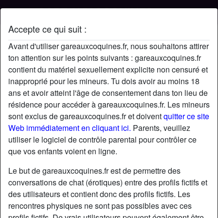
Accepte ce qui suit :
Profil de IZI27
Avant d'utiliser gareauxcoquines.fr, nous souhaitons attirer
ton attention sur les points suivants : gareauxcoquines.fr
contient du matériel sexuellement explicite non censuré et
inapproprié pour les mineurs. Tu dois avoir au moins 18
ans et avoir atteint l'âge de consentement dans ton lieu de
résidence pour accéder à gareauxcoquines.fr. Les mineurs
sont exclus de gareauxcoquines.fr et doivent
quitter ce site
Web immédiatement en cliquant ici.
Parents, veuillez
utiliser le logiciel de contrôle parental pour contrôler ce
que vos enfants voient en ligne.
Le but de gareauxcoquines.fr est de permettre des
conversations de chat (érotiques) entre des profils fictifs et
des utilisateurs et contient donc des profils fictifs. Les
rencontres physiques ne sont pas possibles avec ces
star
chat
Ajouter
Discuter !
profils fictifs. De vrais utilisateurs peuvent également être