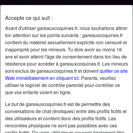
Accepte ce qui suit :
Profil de roger
Avant d'utiliser gareauxcoquines.fr, nous souhaitons attirer
ton attention sur les points suivants : gareauxcoquines.fr
contient du matériel sexuellement explicite non censuré et
inapproprié pour les mineurs. Tu dois avoir au moins 18
ans et avoir atteint l'âge de consentement dans ton lieu de
résidence pour accéder à gareauxcoquines.fr. Les mineurs
sont exclus de gareauxcoquines.fr et doivent
quitter ce site
Web immédiatement en cliquant ici.
Parents, veuillez
utiliser le logiciel de contrôle parental pour contrôler ce
que vos enfants voient en ligne.
Le but de gareauxcoquines.fr est de permettre des
conversations de chat (érotiques) entre des profils fictifs et
des utilisateurs et contient donc des profils fictifs. Les
rencontres physiques ne sont pas possibles avec ces
star
chat
Ajouter
Discuter !
profils fictifs. De vrais utilisateurs peuvent également être