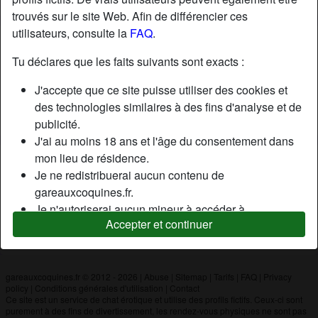
trouvés sur le site Web. Afin de différencier ces
utilisateurs, consulte la
FAQ
.
Nickname:
Roger
Âge:
28
Tu déclares que les faits suivants sont exacts :
Pays:
France
J'accepte que ce site puisse utiliser des cookies et
Département:
Eure
des technologies similaires à des fins d'analyse et de
Sexe:
Homme
publicité.
J'ai au moins 18 ans et l'âge du consentement dans
mon lieu de résidence.
Description
Je ne redistribuerai aucun contenu de
N'a pas encore saisi de description
gareauxcoquines.fr.
Je n'autoriserai aucun mineur à accéder à
Cherche
Accepter et continuer
gareauxcoquines.fr ou à tout matériel qu'il contient.
N'a spécifié aucune préférence
Tout contenu que je consulte ou télécharge sur
gareauxcoquines.fr est destiné à mon usage
personnel et je ne le montrerai pas à un mineur.
gareauxcoquines.fr © 2012 - 2026
|
Abuse
|
Sitemap
|
Tarifs
|
FAQ
|
Privacy
policy
|
Conditions générales d'utilisation
|
Contact
Je n'ai pas été contacté par les fournisseurs de ce
Ce site est un service de chat érotique et utilise des profils fictifs. Ceux-ci sont
matériel, et je choisis volontiers de le visualiser ou de
purement à des fins de divertissement, les rendez-vous physiques ne sont pas