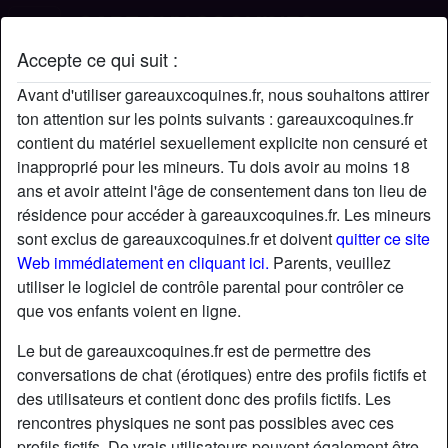
Accepte ce qui suit :
Profil de Rg29
Avant d'utiliser gareauxcoquines.fr, nous souhaitons attirer
ton attention sur les points suivants : gareauxcoquines.fr
contient du matériel sexuellement explicite non censuré et
inapproprié pour les mineurs. Tu dois avoir au moins 18
ans et avoir atteint l'âge de consentement dans ton lieu de
résidence pour accéder à gareauxcoquines.fr. Les mineurs
sont exclus de gareauxcoquines.fr et doivent
quitter ce site
Web immédiatement en cliquant ici.
Parents, veuillez
utiliser le logiciel de contrôle parental pour contrôler ce
que vos enfants voient en ligne.
Le but de gareauxcoquines.fr est de permettre des
conversations de chat (érotiques) entre des profils fictifs et
des utilisateurs et contient donc des profils fictifs. Les
rencontres physiques ne sont pas possibles avec ces
star
chat
Ajouter
Discuter !
profils fictifs. De vrais utilisateurs peuvent également être