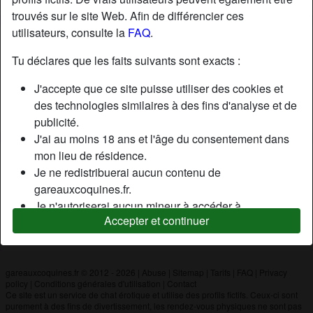
trouvés sur le site Web. Afin de différencier ces
utilisateurs, consulte la
FAQ
.
Nickname:
Rg29
Âge:
32
Tu déclares que les faits suivants sont exacts :
Pays:
France
J'accepte que ce site puisse utiliser des cookies et
Département:
Finistère
des technologies similaires à des fins d'analyse et de
Sexe:
Homme
publicité.
J'ai au moins 18 ans et l'âge du consentement dans
mon lieu de résidence.
Description
Je ne redistribuerai aucun contenu de
N'a pas encore saisi de description
gareauxcoquines.fr.
Je n'autoriserai aucun mineur à accéder à
Cherche
Accepter et continuer
gareauxcoquines.fr ou à tout matériel qu'il contient.
N'a spécifié aucune préférence
Tout contenu que je consulte ou télécharge sur
gareauxcoquines.fr est destiné à mon usage
personnel et je ne le montrerai pas à un mineur.
gareauxcoquines.fr © 2012 - 2026
|
Abuse
|
Sitemap
|
Tarifs
|
FAQ
|
Privacy
policy
|
Conditions générales d'utilisation
|
Contact
Je n'ai pas été contacté par les fournisseurs de ce
Ce site est un service de chat érotique et utilise des profils fictifs. Ceux-ci sont
matériel, et je choisis volontiers de le visualiser ou de
purement à des fins de divertissement, les rendez-vous physiques ne sont pas