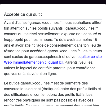
Accepte ce qui suit :
Profil de LeGuen
Avant d'utiliser gareauxcoquines.fr, nous souhaitons attirer
ton attention sur les points suivants : gareauxcoquines.fr
contient du matériel sexuellement explicite non censuré et
inapproprié pour les mineurs. Tu dois avoir au moins 18
ans et avoir atteint l'âge de consentement dans ton lieu de
résidence pour accéder à gareauxcoquines.fr. Les mineurs
sont exclus de gareauxcoquines.fr et doivent
quitter ce site
Web immédiatement en cliquant ici.
Parents, veuillez
utiliser le logiciel de contrôle parental pour contrôler ce
que vos enfants voient en ligne.
Le but de gareauxcoquines.fr est de permettre des
conversations de chat (érotiques) entre des profils fictifs et
des utilisateurs et contient donc des profils fictifs. Les
rencontres physiques ne sont pas possibles avec ces
star
chat
Ajouter
Discuter !
profils fictifs. De vrais utilisateurs peuvent également être