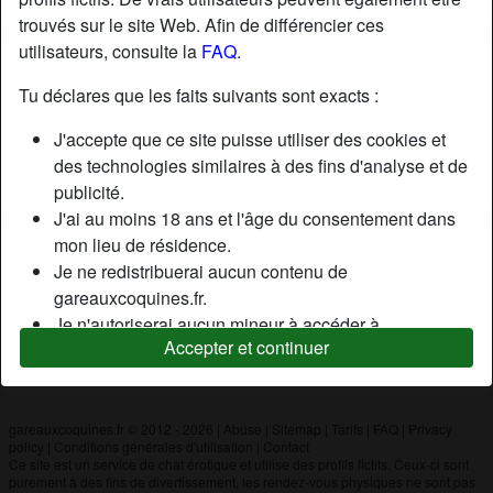
trouvés sur le site Web. Afin de différencier ces
utilisateurs, consulte la
FAQ
.
Nickname:
LeGuen
Âge:
28
Tu déclares que les faits suivants sont exacts :
Pays:
France
J'accepte que ce site puisse utiliser des cookies et
Département:
Finistère
des technologies similaires à des fins d'analyse et de
Sexe:
Homme
publicité.
J'ai au moins 18 ans et l'âge du consentement dans
mon lieu de résidence.
Description
Je ne redistribuerai aucun contenu de
N'a pas encore saisi de description
gareauxcoquines.fr.
Je n'autoriserai aucun mineur à accéder à
Cherche
Accepter et continuer
gareauxcoquines.fr ou à tout matériel qu'il contient.
N'a spécifié aucune préférence
Tout contenu que je consulte ou télécharge sur
gareauxcoquines.fr est destiné à mon usage
personnel et je ne le montrerai pas à un mineur.
gareauxcoquines.fr © 2012 - 2026
|
Abuse
|
Sitemap
|
Tarifs
|
FAQ
|
Privacy
policy
|
Conditions générales d'utilisation
|
Contact
Je n'ai pas été contacté par les fournisseurs de ce
Ce site est un service de chat érotique et utilise des profils fictifs. Ceux-ci sont
matériel, et je choisis volontiers de le visualiser ou de
purement à des fins de divertissement, les rendez-vous physiques ne sont pas