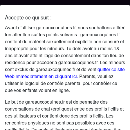
Accepte ce qui suit :
Profil de Guillaume
Avant d'utiliser gareauxcoquines.fr, nous souhaitons attirer
ton attention sur les points suivants : gareauxcoquines.fr
contient du matériel sexuellement explicite non censuré et
inapproprié pour les mineurs. Tu dois avoir au moins 18
ans et avoir atteint l'âge de consentement dans ton lieu de
résidence pour accéder à gareauxcoquines.fr. Les mineurs
sont exclus de gareauxcoquines.fr et doivent
quitter ce site
Web immédiatement en cliquant ici.
Parents, veuillez
utiliser le logiciel de contrôle parental pour contrôler ce
que vos enfants voient en ligne.
Le but de gareauxcoquines.fr est de permettre des
conversations de chat (érotiques) entre des profils fictifs et
des utilisateurs et contient donc des profils fictifs. Les
rencontres physiques ne sont pas possibles avec ces
star
chat
Ajouter
Discuter !
profils fictifs. De vrais utilisateurs peuvent également être