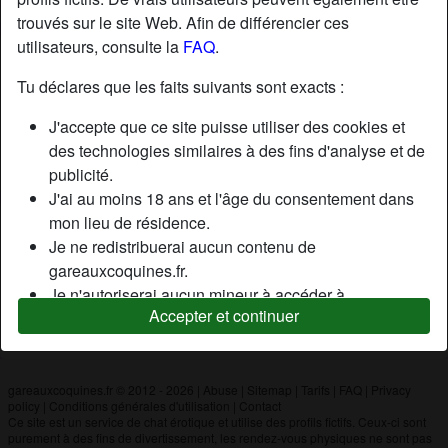
trouvés sur le site Web. Afin de différencier ces
utilisateurs, consulte la
FAQ
.
Nickname:
Guillaume
Âge:
19
Tu déclares que les faits suivants sont exacts :
Pays:
France
J'accepte que ce site puisse utiliser des cookies et
Département:
Finistère
des technologies similaires à des fins d'analyse et de
Sexe:
Homme
publicité.
J'ai au moins 18 ans et l'âge du consentement dans
mon lieu de résidence.
Description
Je ne redistribuerai aucun contenu de
N'a pas encore saisi de description
gareauxcoquines.fr.
Je n'autoriserai aucun mineur à accéder à
Cherche
Accepter et continuer
gareauxcoquines.fr ou à tout matériel qu'il contient.
N'a spécifié aucune préférence
Tout contenu que je consulte ou télécharge sur
gareauxcoquines.fr est destiné à mon usage
personnel et je ne le montrerai pas à un mineur.
gareauxcoquines.fr © 2012 - 2026
|
Abuse
|
Sitemap
|
Tarifs
|
FAQ
|
Privacy
policy
|
Conditions générales d'utilisation
|
Contact
Je n'ai pas été contacté par les fournisseurs de ce
Ce site est un service de chat érotique et utilise des profils fictifs. Ceux-ci sont
matériel, et je choisis volontiers de le visualiser ou de
purement à des fins de divertissement, les rendez-vous physiques ne sont pas