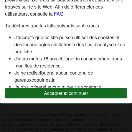
trouvés sur le site Web. Afin de différencier ces
utilisateurs, consulte la
FAQ
.
Nickname:
Fraisetagada29
Âge:
50
Tu déclares que les faits suivants sont exacts :
Pays:
France
J'accepte que ce site puisse utiliser des cookies et
Département:
Finistère
des technologies similaires à des fins d'analyse et de
Sexe:
Homme
publicité.
J'ai au moins 18 ans et l'âge du consentement dans
mon lieu de résidence.
Description
Je ne redistribuerai aucun contenu de
N'a pas encore saisi de description
gareauxcoquines.fr.
Je n'autoriserai aucun mineur à accéder à
Cherche
Accepter et continuer
gareauxcoquines.fr ou à tout matériel qu'il contient.
N'a spécifié aucune préférence
Tout contenu que je consulte ou télécharge sur
gareauxcoquines.fr est destiné à mon usage
personnel et je ne le montrerai pas à un mineur.
gareauxcoquines.fr © 2012 - 2026
|
Abuse
|
Sitemap
|
Tarifs
|
FAQ
|
Privacy
policy
|
Conditions générales d'utilisation
|
Contact
Je n'ai pas été contacté par les fournisseurs de ce
Ce site est un service de chat érotique et utilise des profils fictifs. Ceux-ci sont
matériel, et je choisis volontiers de le visualiser ou de
purement à des fins de divertissement, les rendez-vous physiques ne sont pas