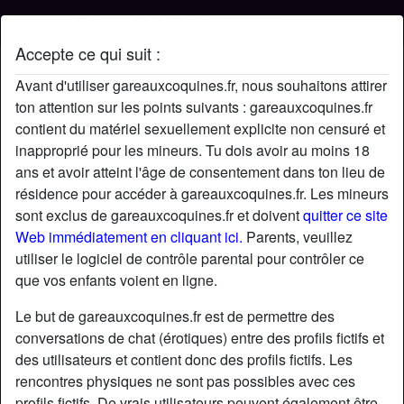
Accepte ce qui suit :
Profil de fraisetagada29
Avant d'utiliser gareauxcoquines.fr, nous souhaitons attirer
ton attention sur les points suivants : gareauxcoquines.fr
contient du matériel sexuellement explicite non censuré et
inapproprié pour les mineurs. Tu dois avoir au moins 18
ans et avoir atteint l'âge de consentement dans ton lieu de
résidence pour accéder à gareauxcoquines.fr. Les mineurs
sont exclus de gareauxcoquines.fr et doivent
quitter ce site
Web immédiatement en cliquant ici.
Parents, veuillez
utiliser le logiciel de contrôle parental pour contrôler ce
que vos enfants voient en ligne.
Le but de gareauxcoquines.fr est de permettre des
conversations de chat (érotiques) entre des profils fictifs et
des utilisateurs et contient donc des profils fictifs. Les
rencontres physiques ne sont pas possibles avec ces
star
chat
Ajouter
Discuter !
profils fictifs. De vrais utilisateurs peuvent également être