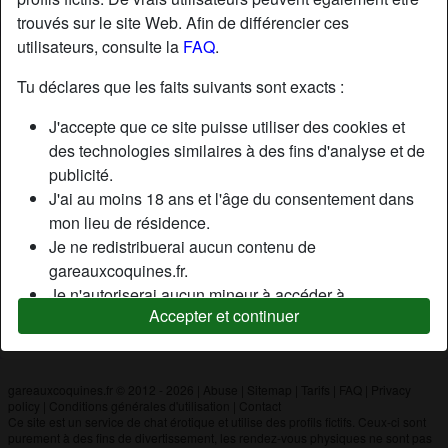
trouvés sur le site Web. Afin de différencier ces
utilisateurs, consulte la
FAQ
.
Nickname:
Teva
Âge:
40
Tu déclares que les faits suivants sont exacts :
Pays:
France
J'accepte que ce site puisse utiliser des cookies et
Département:
Finistère
des technologies similaires à des fins d'analyse et de
Sexe:
Homme
publicité.
J'ai au moins 18 ans et l'âge du consentement dans
mon lieu de résidence.
Description
Je ne redistribuerai aucun contenu de
N'a pas encore saisi de description
gareauxcoquines.fr.
Je n'autoriserai aucun mineur à accéder à
Cherche
Accepter et continuer
gareauxcoquines.fr ou à tout matériel qu'il contient.
N'a spécifié aucune préférence
Tout contenu que je consulte ou télécharge sur
gareauxcoquines.fr est destiné à mon usage
personnel et je ne le montrerai pas à un mineur.
gareauxcoquines.fr © 2012 - 2026
|
Abuse
|
Sitemap
|
Tarifs
|
FAQ
|
Privacy
policy
|
Conditions générales d'utilisation
|
Contact
Je n'ai pas été contacté par les fournisseurs de ce
Ce site est un service de chat érotique et utilise des profils fictifs. Ceux-ci sont
matériel, et je choisis volontiers de le visualiser ou de
purement à des fins de divertissement, les rendez-vous physiques ne sont pas