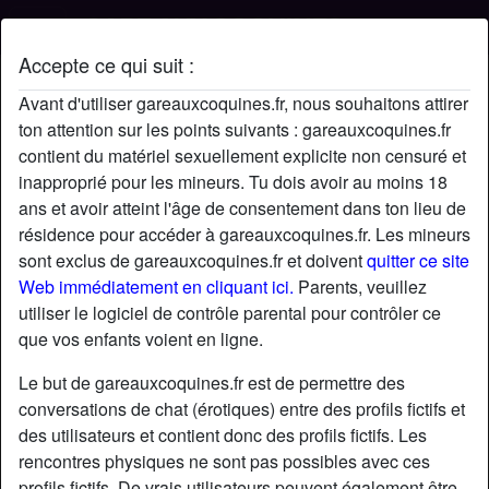
Accepte ce qui suit :
Profil de Teva
Avant d'utiliser gareauxcoquines.fr, nous souhaitons attirer
ton attention sur les points suivants : gareauxcoquines.fr
contient du matériel sexuellement explicite non censuré et
inapproprié pour les mineurs. Tu dois avoir au moins 18
ans et avoir atteint l'âge de consentement dans ton lieu de
résidence pour accéder à gareauxcoquines.fr. Les mineurs
sont exclus de gareauxcoquines.fr et doivent
quitter ce site
Web immédiatement en cliquant ici.
Parents, veuillez
utiliser le logiciel de contrôle parental pour contrôler ce
que vos enfants voient en ligne.
Le but de gareauxcoquines.fr est de permettre des
conversations de chat (érotiques) entre des profils fictifs et
des utilisateurs et contient donc des profils fictifs. Les
rencontres physiques ne sont pas possibles avec ces
star
chat
Ajouter
Discuter !
profils fictifs. De vrais utilisateurs peuvent également être