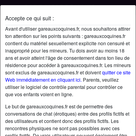
Accepte ce qui suit :
Profil de bebeGaby
Avant d'utiliser gareauxcoquines.fr, nous souhaitons attirer
ton attention sur les points suivants : gareauxcoquines.fr
contient du matériel sexuellement explicite non censuré et
inapproprié pour les mineurs. Tu dois avoir au moins 18
ans et avoir atteint l'âge de consentement dans ton lieu de
résidence pour accéder à gareauxcoquines.fr. Les mineurs
sont exclus de gareauxcoquines.fr et doivent
quitter ce site
Web immédiatement en cliquant ici.
Parents, veuillez
utiliser le logiciel de contrôle parental pour contrôler ce
que vos enfants voient en ligne.
Le but de gareauxcoquines.fr est de permettre des
conversations de chat (érotiques) entre des profils fictifs et
des utilisateurs et contient donc des profils fictifs. Les
rencontres physiques ne sont pas possibles avec ces
star
chat
Ajouter
Discuter !
profils fictifs. De vrais utilisateurs peuvent également être