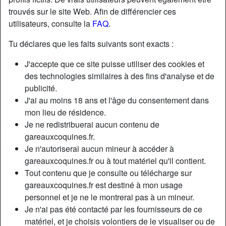
trouvés sur le site Web. Afin de différencier ces
utilisateurs, consulte la
FAQ
.
Tu déclares que les faits suivants sont exacts :
J'accepte que ce site puisse utiliser des cookies et
des technologies similaires à des fins d'analyse et de
publicité.
J'ai au moins 18 ans et l'âge du consentement dans
mon lieu de résidence.
Je ne redistribuerai aucun contenu de
gareauxcoquines.fr.
Je n'autoriserai aucun mineur à accéder à
Nickname:
BebeGaby
gareauxcoquines.fr ou à tout matériel qu'il contient.
Âge:
50
Tout contenu que je consulte ou télécharge sur
Pays:
France
gareauxcoquines.fr est destiné à mon usage
Département:
Gironde
personnel et je ne le montrerai pas à un mineur.
Sexe:
Femme
Je n'ai pas été contacté par les fournisseurs de ce
Sexualité:
Hétéro
matériel, et je choisis volontiers de le visualiser ou de