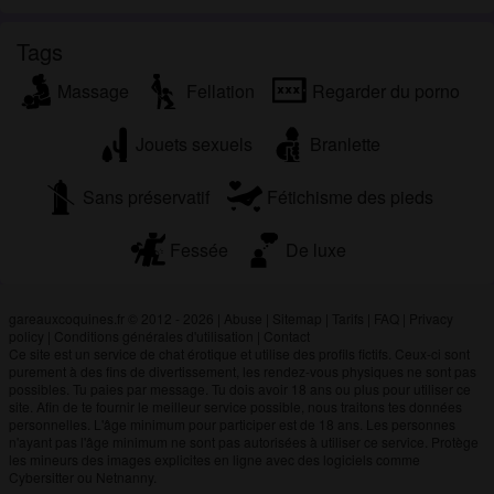
Tags
Massage
Fellation
Regarder du porno
Jouets sexuels
Branlette
Sans préservatif
Fétichisme des pieds
Fessée
De luxe
gareauxcoquines.fr © 2012 - 2026
|
Abuse
|
Sitemap
|
Tarifs
|
FAQ
|
Privacy
policy
|
Conditions générales d'utilisation
|
Contact
Ce site est un service de chat érotique et utilise des profils fictifs. Ceux-ci sont
purement à des fins de divertissement, les rendez-vous physiques ne sont pas
possibles. Tu paies par message. Tu dois avoir 18 ans ou plus pour utiliser ce
site. Afin de te fournir le meilleur service possible, nous traitons tes données
personnelles. L'âge minimum pour participer est de 18 ans. Les personnes
n'ayant pas l'âge minimum ne sont pas autorisées à utiliser ce service. Protège
les mineurs des images explicites en ligne avec des logiciels comme
Cybersitter ou Netnanny.