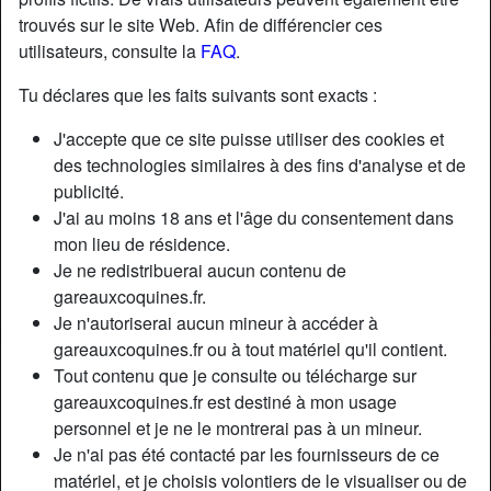
trouvés sur le site Web. Afin de différencier ces
utilisateurs, consulte la
FAQ
.
Nickname:
Coquin68
Âge:
40
Tu déclares que les faits suivants sont exacts :
Pays:
France
J'accepte que ce site puisse utiliser des cookies et
Département:
Haut-Rhin
des technologies similaires à des fins d'analyse et de
Sexe:
Homme
publicité.
Relation:
Célibataire
J'ai au moins 18 ans et l'âge du consentement dans
Couleur des yeux:
Bleu
mon lieu de résidence.
Je ne redistribuerai aucun contenu de
Taille:
186 cm
gareauxcoquines.fr.
Poids:
74 Kg
Je n'autoriserai aucun mineur à accéder à
gareauxcoquines.fr ou à tout matériel qu'il contient.
Description
Tout contenu que je consulte ou télécharge sur
gareauxcoquines.fr est destiné à mon usage
N'a pas encore saisi de description
personnel et je ne le montrerai pas à un mineur.
Cherche
Je n'ai pas été contacté par les fournisseurs de ce
matériel, et je choisis volontiers de le visualiser ou de
Femme, Couple, Transexuelle, Corpulent(e), Rondelet(te),