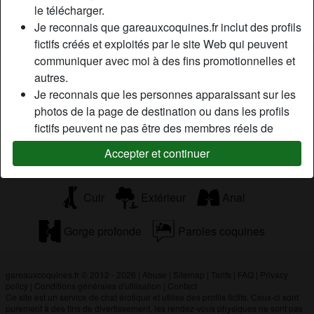
le télécharger.
En forme, Mince, Africain(e), Asiatique, Caucasien(ne),
Je reconnais que gareauxcoquines.fr inclut des profils
Moyen-Oriental(e), Latin(e), 26-35, 36-54, 55+
fictifs créés et exploités par le site Web qui peuvent
communiquer avec moi à des fins promotionnelles et
Tags
autres.
Je reconnais que les personnes apparaissant sur les
Fellation
Oral
Regarder du porno
photos de la page de destination ou dans les profils
fictifs peuvent ne pas être des membres réels de
Jouets sexuels
Branlette
Milf
gareauxcoquines.fr et que certaines données sont
Accepter et continuer
fournies à titre d'illustration uniquement.
Sexe mature
Mamie sexe
Lingerie
Je reconnais que gareauxcoquines.fr n'enquête pas
sur les antécédents de ses membres et que le site
Cuir
Extérieur
Anal
Web ne tente pas autrement de vérifier l'exactitude
des déclarations faites par ses membres.
Gorge profonde
Paroles coquines
gareauxcoquines.fr © 2012 - 2026
|
Abuse
|
Sitemap
|
Tarifs
|
FAQ
|
Privacy
policy
|
Conditions générales d'utilisation
|
Contact
Ce site est un service de chat érotique et utilise des profils fictifs. Ceux-ci sont
purement à des fins de divertissement, les rendez-vous physiques ne sont pas