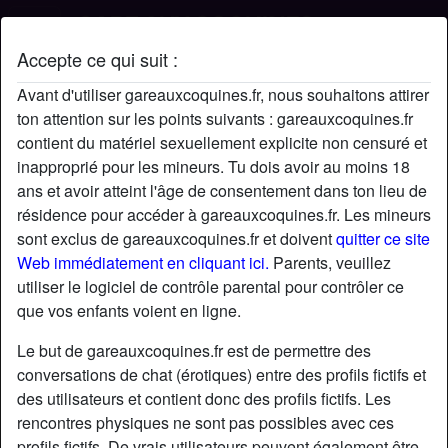
Accepte ce qui suit :
Profil de Coquin68
Avant d'utiliser gareauxcoquines.fr, nous souhaitons attirer
ton attention sur les points suivants : gareauxcoquines.fr
contient du matériel sexuellement explicite non censuré et
inapproprié pour les mineurs. Tu dois avoir au moins 18
ans et avoir atteint l'âge de consentement dans ton lieu de
résidence pour accéder à gareauxcoquines.fr. Les mineurs
sont exclus de gareauxcoquines.fr et doivent
quitter ce site
Web immédiatement en cliquant ici.
Parents, veuillez
utiliser le logiciel de contrôle parental pour contrôler ce
que vos enfants voient en ligne.
Le but de gareauxcoquines.fr est de permettre des
conversations de chat (érotiques) entre des profils fictifs et
des utilisateurs et contient donc des profils fictifs. Les
rencontres physiques ne sont pas possibles avec ces
star
chat
Ajouter
Discuter !
profils fictifs. De vrais utilisateurs peuvent également être