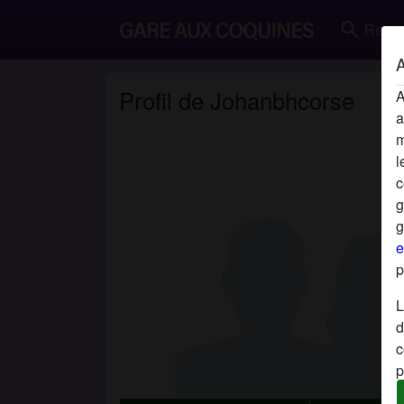
search
Reche
A
Profil de Johanbhcorse
A
a
m
l
c
g
g
e
p
L
d
c
p
é