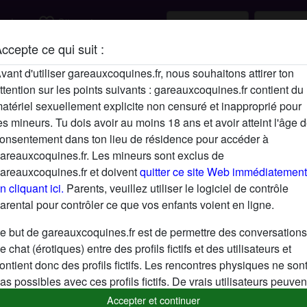
favorite_border
rcher
S'inscrire
ccepte ce qui suit :
Description
vant d'utiliser gareauxcoquines.fr, nous souhaitons attirer ton
ttention sur les points suivants : gareauxcoquines.fr contient du
N'a pas encore saisi de description
atériel sexuellement explicite non censuré et inapproprié pour
Cherche
es mineurs. Tu dois avoir au moins 18 ans et avoir atteint l'âge 
onsentement dans ton lieu de résidence pour accéder à
N'a spécifié aucune préférence
areauxcoquines.fr. Les mineurs sont exclus de
areauxcoquines.fr et doivent
quitter ce site Web immédiatement
n cliquant ici.
Parents, veuillez utiliser le logiciel de contrôle
arental pour contrôler ce que vos enfants voient en ligne.
e but de gareauxcoquines.fr est de permettre des conversations
e chat (érotiques) entre des profils fictifs et des utilisateurs et
ontient donc des profils fictifs. Les rencontres physiques ne son
as possibles avec ces profils fictifs. De vrais utilisateurs peuven
galement être trouvés sur le site Web. Afin de différencier ces
Accepter et continuer