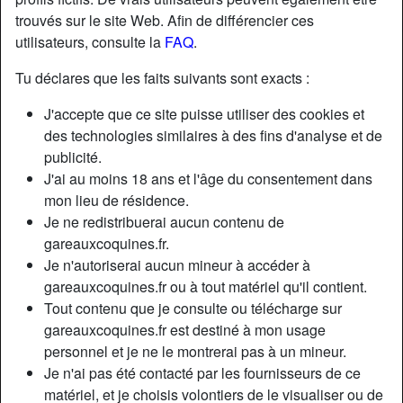
trouvés sur le site Web. Afin de différencier ces
utilisateurs, consulte la
FAQ
.
Tu déclares que les faits suivants sont exacts :
J'accepte que ce site puisse utiliser des cookies et
des technologies similaires à des fins d'analyse et de
publicité.
J'ai au moins 18 ans et l'âge du consentement dans
mon lieu de résidence.
Je ne redistribuerai aucun contenu de
gareauxcoquines.fr.
Je n'autoriserai aucun mineur à accéder à
Nickname:
BeaBelle
gareauxcoquines.fr ou à tout matériel qu'il contient.
Âge:
34
Tout contenu que je consulte ou télécharge sur
Pays:
France
gareauxcoquines.fr est destiné à mon usage
Département:
Haute-Garonne
personnel et je ne le montrerai pas à un mineur.
Sexe:
Femme
Je n'ai pas été contacté par les fournisseurs de ce
Sexualité:
Hétéro
matériel, et je choisis volontiers de le visualiser ou de