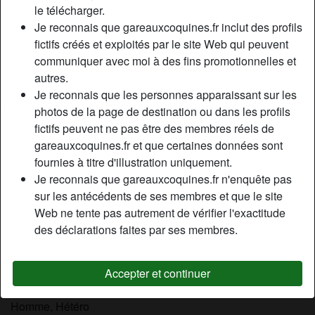
le télécharger.
Relation:
Célibataire
Je reconnais que gareauxcoquines.fr inclut des profils
Couleur des cheveux:
Blonde
fictifs créés et exploités par le site Web qui peuvent
Couleur des yeux:
Bleu
communiquer avec moi à des fins promotionnelles et
Poids:
57 Kg
autres.
Fumeur(euse):
Oui
Je reconnais que les personnes apparaissant sur les
photos de la page de destination ou dans les profils
Description
fictifs peuvent ne pas être des membres réels de
person_pin
gareauxcoquines.fr et que certaines données sont
bonjour merci pour votre attention . je m’appelle Béatrice ,
fournies à titre d'illustration uniquement.
je pratique l’anal, la levrette, pénétration vaginale, cuni,
Je reconnais que gareauxcoquines.fr n'enquête pas
éjaculation faciale bucale, etc.. je ne suis pas une pute et
sur les antécédents de ses membres et que le site
ne suis pas vénal, je cherche juste un plan inoubliable. je
Web ne tente pas autrement de vérifier l'exactitude
fonctionne avec les hommes matures et responsables. pas
des déclarations faites par ses membres.
de plaisantin et des immatures qui viennent juste pour des
photos ou discuter sans fin.
Accepter et continuer
Cherche
Homme, Hétéro