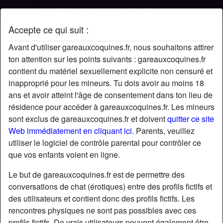
Accepte ce qui suit :
Profil de BeaBelle
Avant d'utiliser gareauxcoquines.fr, nous souhaitons attirer
ton attention sur les points suivants : gareauxcoquines.fr
contient du matériel sexuellement explicite non censuré et
inapproprié pour les mineurs. Tu dois avoir au moins 18
ans et avoir atteint l'âge de consentement dans ton lieu de
résidence pour accéder à gareauxcoquines.fr. Les mineurs
sont exclus de gareauxcoquines.fr et doivent
quitter ce site
Web immédiatement en cliquant ici.
Parents, veuillez
utiliser le logiciel de contrôle parental pour contrôler ce
que vos enfants voient en ligne.
Le but de gareauxcoquines.fr est de permettre des
conversations de chat (érotiques) entre des profils fictifs et
des utilisateurs et contient donc des profils fictifs. Les
rencontres physiques ne sont pas possibles avec ces
star
chat
Ajouter
Discuter !
profils fictifs. De vrais utilisateurs peuvent également être