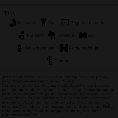
Tags
Massage
Oral
Regarder du porno
Branlette
Extérieur
Anal
Sans préservatif
Gorge profonde
Voyeur
gareauxcoquines.fr © 2012 - 2026
|
Abuse
|
Sitemap
|
Tarifs
|
FAQ
|
Privacy
policy
|
Conditions générales d'utilisation
|
Contact
Ce site est un service de chat érotique et utilise des profils fictifs. Ceux-ci sont
purement à des fins de divertissement, les rendez-vous physiques ne sont pas
possibles. Tu paies par message. Tu dois avoir 18 ans ou plus pour utiliser ce
site. Afin de te fournir le meilleur service possible, nous traitons tes données
personnelles. L'âge minimum pour participer est de 18 ans. Les personnes
n'ayant pas l'âge minimum ne sont pas autorisées à utiliser ce service. Protège
les mineurs des images explicites en ligne avec des logiciels comme
Cybersitter ou Netnanny.