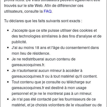
trouvés sur le site Web. Afin de différencier ces
utilisateurs, consulte la
FAQ
.
Nickname:
Vika-torsevelu
Âge:
38
Tu déclares que les faits suivants sont exacts :
Pays:
France
J'accepte que ce site puisse utiliser des cookies et
Département:
Haute-Garonne
des technologies similaires à des fins d'analyse et de
Sexe:
Homme
publicité.
Relation:
Célibataire
J'ai au moins 18 ans et l'âge du consentement dans
Couleur des cheveux:
Foncé
mon lieu de résidence.
Je ne redistribuerai aucun contenu de
Couleur des yeux:
Brun
gareauxcoquines.fr.
Taille:
180 cm
Je n'autoriserai aucun mineur à accéder à
Poids:
100 Kg
gareauxcoquines.fr ou à tout matériel qu'il contient.
Tout contenu que je consulte ou télécharge sur
Description
gareauxcoquines.fr est destiné à mon usage
personnel et je ne le montrerai pas à un mineur.
Bonjour mesdames, je suis en manque d'expérience et pas
Je n'ai pas été contacté par les fournisseurs de ce
super endurant mais je veux apprendre de vous et à vous
matériel, et je choisis volontiers de le visualiser ou de
donner du plaisir, câlins, caresses, cunni , apprendre à