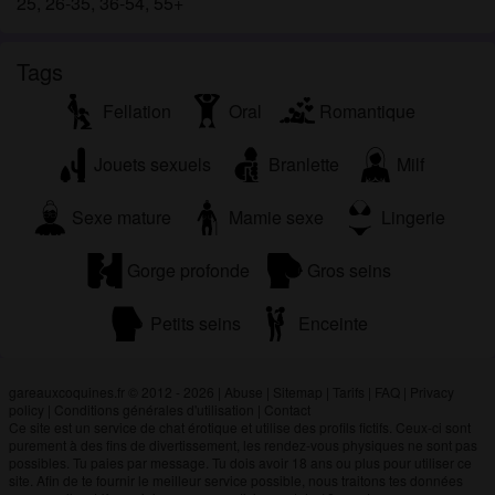
25, 26-35, 36-54, 55+
Tags
Fellation
Oral
Romantique
Jouets sexuels
Branlette
Milf
Sexe mature
Mamie sexe
Lingerie
Gorge profonde
Gros seins
Petits seins
Enceinte
gareauxcoquines.fr © 2012 - 2026
|
Abuse
|
Sitemap
|
Tarifs
|
FAQ
|
Privacy
policy
|
Conditions générales d'utilisation
|
Contact
Ce site est un service de chat érotique et utilise des profils fictifs. Ceux-ci sont
purement à des fins de divertissement, les rendez-vous physiques ne sont pas
possibles. Tu paies par message. Tu dois avoir 18 ans ou plus pour utiliser ce
site. Afin de te fournir le meilleur service possible, nous traitons tes données