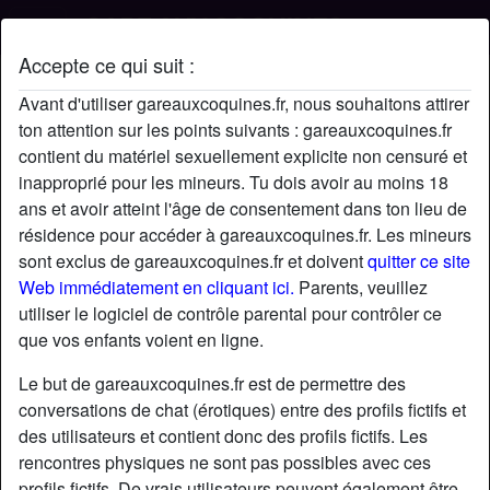
Accepte ce qui suit :
Profil de vika-torsevelu
Avant d'utiliser gareauxcoquines.fr, nous souhaitons attirer
ton attention sur les points suivants : gareauxcoquines.fr
contient du matériel sexuellement explicite non censuré et
inapproprié pour les mineurs. Tu dois avoir au moins 18
ans et avoir atteint l'âge de consentement dans ton lieu de
résidence pour accéder à gareauxcoquines.fr. Les mineurs
sont exclus de gareauxcoquines.fr et doivent
quitter ce site
Web immédiatement en cliquant ici.
Parents, veuillez
utiliser le logiciel de contrôle parental pour contrôler ce
que vos enfants voient en ligne.
Le but de gareauxcoquines.fr est de permettre des
conversations de chat (érotiques) entre des profils fictifs et
des utilisateurs et contient donc des profils fictifs. Les
rencontres physiques ne sont pas possibles avec ces
star
chat
Ajouter
Discuter !
profils fictifs. De vrais utilisateurs peuvent également être