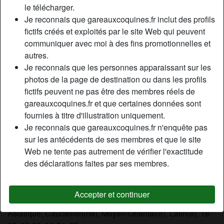
le télécharger.
masser. Je suis très ouvert d'esprit donc n'hésitez pas si
Je reconnais que gareauxcoquines.fr inclut des profils
vous avez des désirs même les plus fou, je ne juge pas
fictifs créés et exploités par le site Web qui peuvent
mais peu refuser. Ainsi que toutes les questions que vous
communiquer avec moi à des fins promotionnelles et
voulez. Hygiène, respect, bienveillance et discrétion. Je vis
autres.
entre Loiret et Haute-Garonne, je me déplace uniquement
Je reconnais que les personnes apparaissant sur les
mais peu recevoir en Haute-Garonne et peux me déplacer
photos de la page de destination ou dans les profils
dans les département limitrophe. Contactez moi par ces
fictifs peuvent ne pas être des membres réels de
deux moyens svp (enlevez les ??? et remplacez arobase
gareauxcoquines.fr et que certaines données sont
et point par leur signe ) vicrencontre???arobase???
fournies à titre d'illustration uniquement.
gmail???point???com et mon snap ;" vika-torsevelu". Je
Je reconnais que gareauxcoquines.fr n'enquête pas
suis réel, non vénal,discret,sérieux et respectueux, je n'ai
sur les antécédents de ses membres et que le site
pas de critère d'âge, de physique ou de couleur de peau.
Web ne tente pas autrement de vérifier l'exactitude
Je suis impatient de vous lire et de vous rencontrer, je vous
des déclarations faites par ses membres.
embrasse...
Cherche
Accepter et continuer
Homme, Femme, Couple, Transexuelle, Africain(e),
Asiatique, Caucasien(ne), Moyen-Oriental(e), Latin(e), 18-