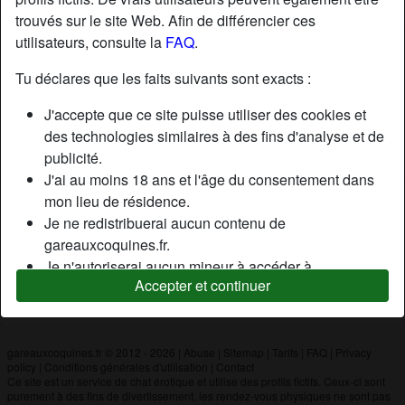
trouvés sur le site Web. Afin de différencier ces
utilisateurs, consulte la
FAQ
.
Nickname:
Dodo
Âge:
20
Tu déclares que les faits suivants sont exacts :
Pays:
France
J'accepte que ce site puisse utiliser des cookies et
Département:
Haute-Garonne
des technologies similaires à des fins d'analyse et de
Sexe:
Homme
publicité.
J'ai au moins 18 ans et l'âge du consentement dans
mon lieu de résidence.
Description
Je ne redistribuerai aucun contenu de
N'a pas encore saisi de description
gareauxcoquines.fr.
Je n'autoriserai aucun mineur à accéder à
Cherche
Accepter et continuer
gareauxcoquines.fr ou à tout matériel qu'il contient.
N'a spécifié aucune préférence
Tout contenu que je consulte ou télécharge sur
gareauxcoquines.fr est destiné à mon usage
personnel et je ne le montrerai pas à un mineur.
gareauxcoquines.fr © 2012 - 2026
|
Abuse
|
Sitemap
|
Tarifs
|
FAQ
|
Privacy
policy
|
Conditions générales d'utilisation
|
Contact
Je n'ai pas été contacté par les fournisseurs de ce
Ce site est un service de chat érotique et utilise des profils fictifs. Ceux-ci sont
matériel, et je choisis volontiers de le visualiser ou de
purement à des fins de divertissement, les rendez-vous physiques ne sont pas