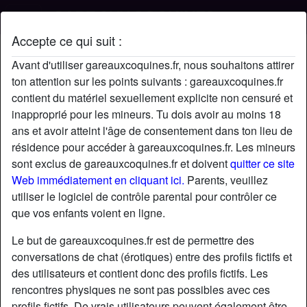
Accepte ce qui suit :
Profil de Dodo
Avant d'utiliser gareauxcoquines.fr, nous souhaitons attirer
ton attention sur les points suivants : gareauxcoquines.fr
contient du matériel sexuellement explicite non censuré et
inapproprié pour les mineurs. Tu dois avoir au moins 18
ans et avoir atteint l'âge de consentement dans ton lieu de
résidence pour accéder à gareauxcoquines.fr. Les mineurs
sont exclus de gareauxcoquines.fr et doivent
quitter ce site
Web immédiatement en cliquant ici.
Parents, veuillez
utiliser le logiciel de contrôle parental pour contrôler ce
que vos enfants voient en ligne.
Le but de gareauxcoquines.fr est de permettre des
conversations de chat (érotiques) entre des profils fictifs et
des utilisateurs et contient donc des profils fictifs. Les
rencontres physiques ne sont pas possibles avec ces
star
chat
Ajouter
Discuter !
profils fictifs. De vrais utilisateurs peuvent également être