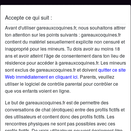
Accepte ce qui suit :
Profil de Userrrr
Avant d'utiliser gareauxcoquines.fr, nous souhaitons attirer
ton attention sur les points suivants : gareauxcoquines.fr
contient du matériel sexuellement explicite non censuré et
inapproprié pour les mineurs. Tu dois avoir au moins 18
ans et avoir atteint l'âge de consentement dans ton lieu de
résidence pour accéder à gareauxcoquines.fr. Les mineurs
sont exclus de gareauxcoquines.fr et doivent
quitter ce site
Web immédiatement en cliquant ici.
Parents, veuillez
utiliser le logiciel de contrôle parental pour contrôler ce
que vos enfants voient en ligne.
Le but de gareauxcoquines.fr est de permettre des
conversations de chat (érotiques) entre des profils fictifs et
des utilisateurs et contient donc des profils fictifs. Les
rencontres physiques ne sont pas possibles avec ces
star
chat
Ajouter
Discuter !
profils fictifs. De vrais utilisateurs peuvent également être