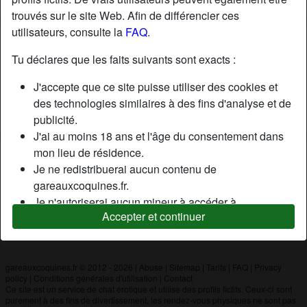
trouvés sur le site Web. Afin de différencier ces
utilisateurs, consulte la
FAQ
.
Nickname:
Userrrr
Âge:
20
Tu déclares que les faits suivants sont exacts :
Pays:
France
J'accepte que ce site puisse utiliser des cookies et
Département:
Haute-Garonne
des technologies similaires à des fins d'analyse et de
Sexe:
Femme
publicité.
J'ai au moins 18 ans et l'âge du consentement dans
mon lieu de résidence.
Description
Je ne redistribuerai aucun contenu de
N'a pas encore saisi de description
gareauxcoquines.fr.
Je n'autoriserai aucun mineur à accéder à
Cherche
Accepter et continuer
gareauxcoquines.fr ou à tout matériel qu'il contient.
N'a spécifié aucune préférence
Tout contenu que je consulte ou télécharge sur
gareauxcoquines.fr est destiné à mon usage
personnel et je ne le montrerai pas à un mineur.
gareauxcoquines.fr © 2012 - 2026
|
Abuse
|
Sitemap
|
Tarifs
|
FAQ
|
Privacy
policy
|
Conditions générales d'utilisation
|
Contact
Je n'ai pas été contacté par les fournisseurs de ce
Ce site est un service de chat érotique et utilise des profils fictifs. Ceux-ci sont
matériel, et je choisis volontiers de le visualiser ou de
purement à des fins de divertissement, les rendez-vous physiques ne sont pas