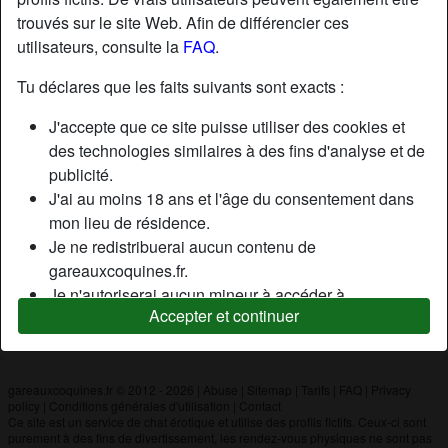
trouvés sur le site Web. Afin de différencier ces
utilisateurs, consulte la
FAQ
.
Nickname:
Yoyoha
Âge:
28
Tu déclares que les faits suivants sont exacts :
Pays:
France
J'accepte que ce site puisse utiliser des cookies et
Département:
Haute-Savoie
des technologies similaires à des fins d'analyse et de
Sexe:
Couple
publicité.
J'ai au moins 18 ans et l'âge du consentement dans
mon lieu de résidence.
Description
Je ne redistribuerai aucun contenu de
N'a pas encore saisi de description
gareauxcoquines.fr.
Je n'autoriserai aucun mineur à accéder à
Cherche
Accepter et continuer
gareauxcoquines.fr ou à tout matériel qu'il contient.
N'a spécifié aucune préférence
Tout contenu que je consulte ou télécharge sur
gareauxcoquines.fr est destiné à mon usage
personnel et je ne le montrerai pas à un mineur.
gareauxcoquines.fr © 2012 - 2026
|
Abuse
|
Sitemap
|
Tarifs
|
FAQ
|
Privacy
policy
|
Conditions générales d'utilisation
|
Contact
Je n'ai pas été contacté par les fournisseurs de ce
Ce site est un service de chat érotique et utilise des profils fictifs. Ceux-ci sont
matériel, et je choisis volontiers de le visualiser ou de
purement à des fins de divertissement, les rendez-vous physiques ne sont pas