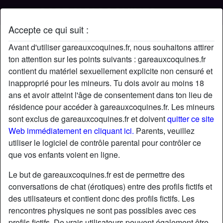
Accepte ce qui suit :
Profil de Yoyoha
Avant d'utiliser gareauxcoquines.fr, nous souhaitons attirer
ton attention sur les points suivants : gareauxcoquines.fr
contient du matériel sexuellement explicite non censuré et
inapproprié pour les mineurs. Tu dois avoir au moins 18
ans et avoir atteint l'âge de consentement dans ton lieu de
résidence pour accéder à gareauxcoquines.fr. Les mineurs
sont exclus de gareauxcoquines.fr et doivent
quitter ce site
Web immédiatement en cliquant ici.
Parents, veuillez
utiliser le logiciel de contrôle parental pour contrôler ce
que vos enfants voient en ligne.
Le but de gareauxcoquines.fr est de permettre des
conversations de chat (érotiques) entre des profils fictifs et
des utilisateurs et contient donc des profils fictifs. Les
rencontres physiques ne sont pas possibles avec ces
star
chat
Ajouter
Discuter !
profils fictifs. De vrais utilisateurs peuvent également être