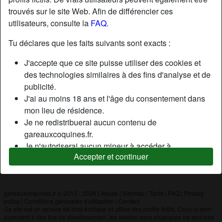
trouvés sur le site Web. Afin de différencier ces
utilisateurs, consulte la
FAQ
.
Nickname:
Frozz77
Âge:
27
Tu déclares que les faits suivants sont exacts :
Pays:
France
J'accepte que ce site puisse utiliser des cookies et
Département:
Haute-Vienne
des technologies similaires à des fins d'analyse et de
Sexe:
Homme
publicité.
J'ai au moins 18 ans et l'âge du consentement dans
mon lieu de résidence.
Description
Je ne redistribuerai aucun contenu de
N'a pas encore saisi de description
gareauxcoquines.fr.
Je n'autoriserai aucun mineur à accéder à
Cherche
Accepter et continuer
gareauxcoquines.fr ou à tout matériel qu'il contient.
N'a spécifié aucune préférence
Tout contenu que je consulte ou télécharge sur
gareauxcoquines.fr est destiné à mon usage
personnel et je ne le montrerai pas à un mineur.
gareauxcoquines.fr © 2012 - 2026
|
Abuse
|
Sitemap
|
Tarifs
|
FAQ
|
Privacy
policy
|
Conditions générales d'utilisation
|
Contact
Je n'ai pas été contacté par les fournisseurs de ce
Ce site est un service de chat érotique et utilise des profils fictifs. Ceux-ci sont
matériel, et je choisis volontiers de le visualiser ou de
purement à des fins de divertissement, les rendez-vous physiques ne sont pas