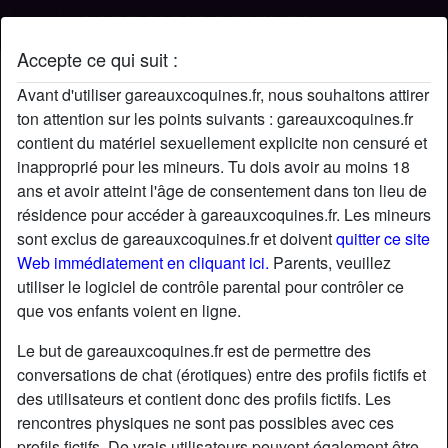
Accepte ce qui suit :
Profil de Frozz77
Avant d'utiliser gareauxcoquines.fr, nous souhaitons attirer
ton attention sur les points suivants : gareauxcoquines.fr
contient du matériel sexuellement explicite non censuré et
inapproprié pour les mineurs. Tu dois avoir au moins 18
ans et avoir atteint l'âge de consentement dans ton lieu de
résidence pour accéder à gareauxcoquines.fr. Les mineurs
sont exclus de gareauxcoquines.fr et doivent
quitter ce site
Web immédiatement en cliquant ici.
Parents, veuillez
utiliser le logiciel de contrôle parental pour contrôler ce
que vos enfants voient en ligne.
Le but de gareauxcoquines.fr est de permettre des
conversations de chat (érotiques) entre des profils fictifs et
des utilisateurs et contient donc des profils fictifs. Les
rencontres physiques ne sont pas possibles avec ces
star
chat
Ajouter
Discuter !
profils fictifs. De vrais utilisateurs peuvent également être