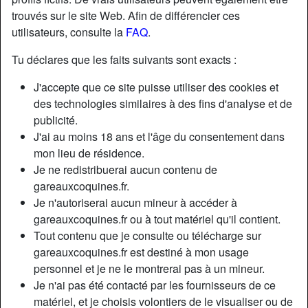
trouvés sur le site Web. Afin de différencier ces
utilisateurs, consulte la
FAQ
.
Nickname:
Noellie
Âge:
29
Tu déclares que les faits suivants sont exacts :
Pays:
France
J'accepte que ce site puisse utiliser des cookies et
Département:
Haute-Vienne
des technologies similaires à des fins d'analyse et de
Sexe:
Femme
publicité.
J'ai au moins 18 ans et l'âge du consentement dans
mon lieu de résidence.
Description
Je ne redistribuerai aucun contenu de
Je suis disponible actuellement pour tout séance coquine
gareauxcoquines.fr.
et sérieuse douce
Je n'autoriserai aucun mineur à accéder à
gareauxcoquines.fr ou à tout matériel qu'il contient.
Cherche
Tout contenu que je consulte ou télécharge sur
Homme, Caucasien(ne)
gareauxcoquines.fr est destiné à mon usage
personnel et je ne le montrerai pas à un mineur.
Tags
Je n'ai pas été contacté par les fournisseurs de ce
matériel, et je choisis volontiers de le visualiser ou de