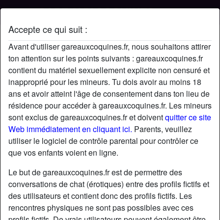
Accepte ce qui suit :
Profil de Noellie
Avant d'utiliser gareauxcoquines.fr, nous souhaitons attirer
ton attention sur les points suivants : gareauxcoquines.fr
contient du matériel sexuellement explicite non censuré et
inapproprié pour les mineurs. Tu dois avoir au moins 18
ans et avoir atteint l'âge de consentement dans ton lieu de
résidence pour accéder à gareauxcoquines.fr. Les mineurs
sont exclus de gareauxcoquines.fr et doivent
quitter ce site
Web immédiatement en cliquant ici.
Parents, veuillez
utiliser le logiciel de contrôle parental pour contrôler ce
que vos enfants voient en ligne.
Le but de gareauxcoquines.fr est de permettre des
conversations de chat (érotiques) entre des profils fictifs et
des utilisateurs et contient donc des profils fictifs. Les
rencontres physiques ne sont pas possibles avec ces
star
chat
Ajouter
Discuter !
profils fictifs. De vrais utilisateurs peuvent également être