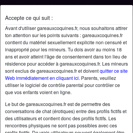
Accepte ce qui suit :
Profil de Carve05
Avant d'utiliser gareauxcoquines.fr, nous souhaitons attirer
ton attention sur les points suivants : gareauxcoquines.fr
contient du matériel sexuellement explicite non censuré et
inapproprié pour les mineurs. Tu dois avoir au moins 18
ans et avoir atteint l'âge de consentement dans ton lieu de
résidence pour accéder à gareauxcoquines.fr. Les mineurs
sont exclus de gareauxcoquines.fr et doivent
quitter ce site
Web immédiatement en cliquant ici.
Parents, veuillez
utiliser le logiciel de contrôle parental pour contrôler ce
que vos enfants voient en ligne.
Le but de gareauxcoquines.fr est de permettre des
conversations de chat (érotiques) entre des profils fictifs et
des utilisateurs et contient donc des profils fictifs. Les
rencontres physiques ne sont pas possibles avec ces
star
chat
Ajouter
Discuter !
profils fictifs. De vrais utilisateurs peuvent également être