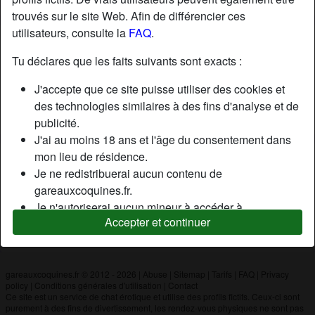
trouvés sur le site Web. Afin de différencier ces
utilisateurs, consulte la
FAQ
.
Nickname:
Carve05
Âge:
59
Tu déclares que les faits suivants sont exacts :
Pays:
France
J'accepte que ce site puisse utiliser des cookies et
Département:
Hautes-Alpes
des technologies similaires à des fins d'analyse et de
Sexe:
Homme
publicité.
J'ai au moins 18 ans et l'âge du consentement dans
mon lieu de résidence.
Description
Je ne redistribuerai aucun contenu de
N'a pas encore saisi de description
gareauxcoquines.fr.
Je n'autoriserai aucun mineur à accéder à
Cherche
Accepter et continuer
gareauxcoquines.fr ou à tout matériel qu'il contient.
N'a spécifié aucune préférence
Tout contenu que je consulte ou télécharge sur
gareauxcoquines.fr est destiné à mon usage
personnel et je ne le montrerai pas à un mineur.
gareauxcoquines.fr © 2012 - 2026
|
Abuse
|
Sitemap
|
Tarifs
|
FAQ
|
Privacy
policy
|
Conditions générales d'utilisation
|
Contact
Je n'ai pas été contacté par les fournisseurs de ce
Ce site est un service de chat érotique et utilise des profils fictifs. Ceux-ci sont
matériel, et je choisis volontiers de le visualiser ou de
purement à des fins de divertissement, les rendez-vous physiques ne sont pas