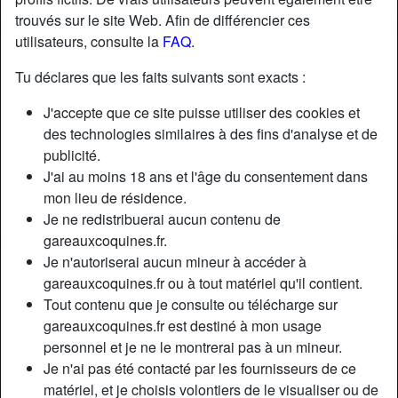
trouvés sur le site Web. Afin de différencier ces
utilisateurs, consulte la
FAQ
.
Tu déclares que les faits suivants sont exacts :
J'accepte que ce site puisse utiliser des cookies et
des technologies similaires à des fins d'analyse et de
publicité.
J'ai au moins 18 ans et l'âge du consentement dans
mon lieu de résidence.
Je ne redistribuerai aucun contenu de
gareauxcoquines.fr.
Je n'autoriserai aucun mineur à accéder à
Nickname:
DiCecile
gareauxcoquines.fr ou à tout matériel qu'il contient.
Âge:
37
Tout contenu que je consulte ou télécharge sur
Pays:
France
gareauxcoquines.fr est destiné à mon usage
Département:
Hauts-de-Seine
personnel et je ne le montrerai pas à un mineur.
Sexe:
Femme
Je n'ai pas été contacté par les fournisseurs de ce
Sexualité:
Hétéro
matériel, et je choisis volontiers de le visualiser ou de