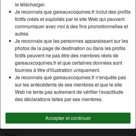
le télécharger.
Relation:
Célibataire
Je reconnais que gareauxcoquines.fr inclut des profils
Couleur des cheveux:
Foncé
fictifs créés et exploités par le site Web qui peuvent
Couleur des yeux:
Bleu
communiquer avec moi à des fins promotionnelles et
Épilé(e):
Épilé(e)
autres.
Je reconnais que les personnes apparaissant sur les
Description
photos de la page de destination ou dans les profils
person_pin
fictifs peuvent ne pas être des membres réels de
Mon corps est presque parfait, pas de défaut notable, une
gareauxcoquines.fr et que certaines données sont
marque d’appendicite minuscule, sinon une vraie poupée.
fournies à titre d'illustration uniquement.
Je suis une jeune femme et je cherche des mecs viril avec
Je reconnais que gareauxcoquines.fr n'enquête pas
des grosses bites qi ont le fantasme de ce faire sucer par
sur les antécédents de ses membres et que le site
Barbie en étant déguiser en Batman ou Superman, voire
Web ne tente pas autrement de vérifier l'exactitude
Robin.
des déclarations faites par ses membres.
Cherche
Homme, Hétéro
Accepter et continuer
Tags