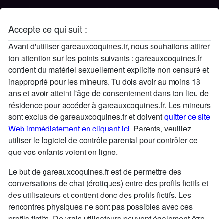
Accepte ce qui suit :
Profil de DiCecile
Avant d'utiliser gareauxcoquines.fr, nous souhaitons attirer
ton attention sur les points suivants : gareauxcoquines.fr
contient du matériel sexuellement explicite non censuré et
inapproprié pour les mineurs. Tu dois avoir au moins 18
ans et avoir atteint l'âge de consentement dans ton lieu de
résidence pour accéder à gareauxcoquines.fr. Les mineurs
sont exclus de gareauxcoquines.fr et doivent
quitter ce site
Web immédiatement en cliquant ici.
Parents, veuillez
utiliser le logiciel de contrôle parental pour contrôler ce
que vos enfants voient en ligne.
Le but de gareauxcoquines.fr est de permettre des
conversations de chat (érotiques) entre des profils fictifs et
des utilisateurs et contient donc des profils fictifs. Les
rencontres physiques ne sont pas possibles avec ces
star
chat
Ajouter
Discuter !
profils fictifs. De vrais utilisateurs peuvent également être