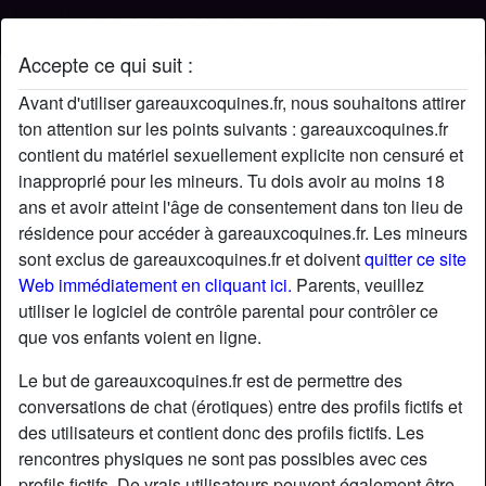
Accepte ce qui suit :
Profil de Garou98
Avant d'utiliser gareauxcoquines.fr, nous souhaitons attirer
ton attention sur les points suivants : gareauxcoquines.fr
contient du matériel sexuellement explicite non censuré et
inapproprié pour les mineurs. Tu dois avoir au moins 18
ans et avoir atteint l'âge de consentement dans ton lieu de
résidence pour accéder à gareauxcoquines.fr. Les mineurs
sont exclus de gareauxcoquines.fr et doivent
quitter ce site
Web immédiatement en cliquant ici.
Parents, veuillez
utiliser le logiciel de contrôle parental pour contrôler ce
que vos enfants voient en ligne.
Le but de gareauxcoquines.fr est de permettre des
conversations de chat (érotiques) entre des profils fictifs et
des utilisateurs et contient donc des profils fictifs. Les
rencontres physiques ne sont pas possibles avec ces
star
chat
Ajouter
Discuter !
profils fictifs. De vrais utilisateurs peuvent également être