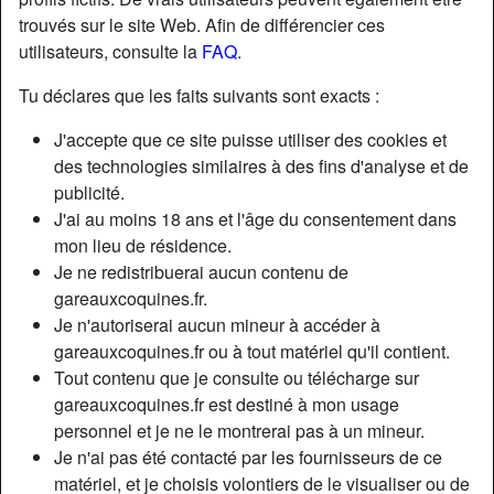
trouvés sur le site Web. Afin de différencier ces
utilisateurs, consulte la
FAQ
.
Nickname:
Garou98
Âge:
52
Tu déclares que les faits suivants sont exacts :
Pays:
France
J'accepte que ce site puisse utiliser des cookies et
Département:
Hauts-de-Seine
des technologies similaires à des fins d'analyse et de
Sexe:
Homme
publicité.
Relation:
Célibataire
J'ai au moins 18 ans et l'âge du consentement dans
Couleur des cheveux:
Foncé
mon lieu de résidence.
Je ne redistribuerai aucun contenu de
Couleur des yeux:
Bleu
gareauxcoquines.fr.
Taille:
184 cm
Je n'autoriserai aucun mineur à accéder à
Poids:
83 Kg
gareauxcoquines.fr ou à tout matériel qu'il contient.
Épilé(e):
no
Tout contenu que je consulte ou télécharge sur
gareauxcoquines.fr est destiné à mon usage
Description
personnel et je ne le montrerai pas à un mineur.
Je n'ai pas été contacté par les fournisseurs de ce
N'a pas encore saisi de description
matériel, et je choisis volontiers de le visualiser ou de