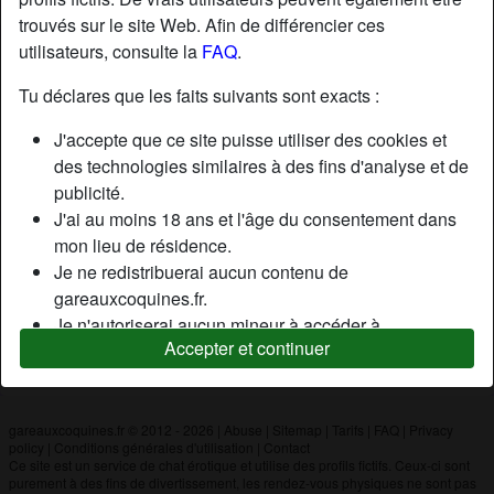
trouvés sur le site Web. Afin de différencier ces
utilisateurs, consulte la
FAQ
.
Nickname:
Aminezdk
Âge:
29
Tu déclares que les faits suivants sont exacts :
Pays:
France
J'accepte que ce site puisse utiliser des cookies et
Département:
Hauts-de-Seine
des technologies similaires à des fins d'analyse et de
Sexe:
Homme
publicité.
J'ai au moins 18 ans et l'âge du consentement dans
mon lieu de résidence.
Description
Je ne redistribuerai aucun contenu de
N'a pas encore saisi de description
gareauxcoquines.fr.
Je n'autoriserai aucun mineur à accéder à
Cherche
Accepter et continuer
gareauxcoquines.fr ou à tout matériel qu'il contient.
N'a spécifié aucune préférence
Tout contenu que je consulte ou télécharge sur
gareauxcoquines.fr est destiné à mon usage
personnel et je ne le montrerai pas à un mineur.
gareauxcoquines.fr © 2012 - 2026
|
Abuse
|
Sitemap
|
Tarifs
|
FAQ
|
Privacy
policy
|
Conditions générales d'utilisation
|
Contact
Je n'ai pas été contacté par les fournisseurs de ce
Ce site est un service de chat érotique et utilise des profils fictifs. Ceux-ci sont
matériel, et je choisis volontiers de le visualiser ou de
purement à des fins de divertissement, les rendez-vous physiques ne sont pas