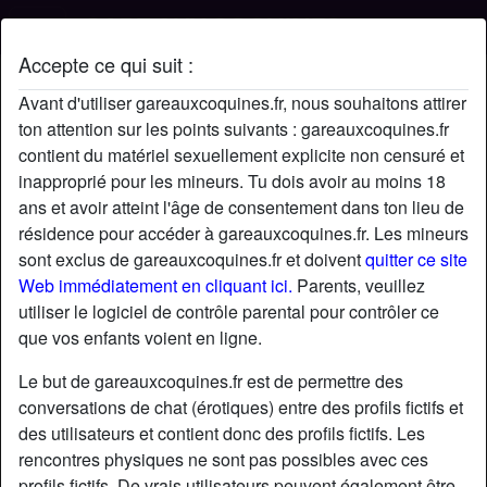
Accepte ce qui suit :
Profil de Aminezdk
Avant d'utiliser gareauxcoquines.fr, nous souhaitons attirer
ton attention sur les points suivants : gareauxcoquines.fr
contient du matériel sexuellement explicite non censuré et
inapproprié pour les mineurs. Tu dois avoir au moins 18
ans et avoir atteint l'âge de consentement dans ton lieu de
résidence pour accéder à gareauxcoquines.fr. Les mineurs
sont exclus de gareauxcoquines.fr et doivent
quitter ce site
Web immédiatement en cliquant ici.
Parents, veuillez
utiliser le logiciel de contrôle parental pour contrôler ce
que vos enfants voient en ligne.
Le but de gareauxcoquines.fr est de permettre des
conversations de chat (érotiques) entre des profils fictifs et
des utilisateurs et contient donc des profils fictifs. Les
rencontres physiques ne sont pas possibles avec ces
star
chat
Ajouter
Discuter !
profils fictifs. De vrais utilisateurs peuvent également être