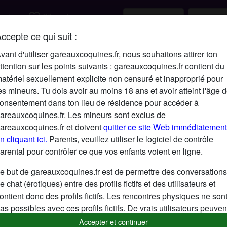
favorite_border
rcher
S'inscrire
ccepte ce qui suit :
Description
vant d'utiliser gareauxcoquines.fr, nous souhaitons attirer ton
ttention sur les points suivants : gareauxcoquines.fr contient du
N'a pas encore saisi de description
atériel sexuellement explicite non censuré et inapproprié pour
Cherche
es mineurs. Tu dois avoir au moins 18 ans et avoir atteint l'âge 
onsentement dans ton lieu de résidence pour accéder à
N'a spécifié aucune préférence
areauxcoquines.fr. Les mineurs sont exclus de
areauxcoquines.fr et doivent
quitter ce site Web immédiatement
n cliquant ici.
Parents, veuillez utiliser le logiciel de contrôle
arental pour contrôler ce que vos enfants voient en ligne.
e but de gareauxcoquines.fr est de permettre des conversations
e chat (érotiques) entre des profils fictifs et des utilisateurs et
ontient donc des profils fictifs. Les rencontres physiques ne son
as possibles avec ces profils fictifs. De vrais utilisateurs peuven
galement être trouvés sur le site Web. Afin de différencier ces
Accepter et continuer