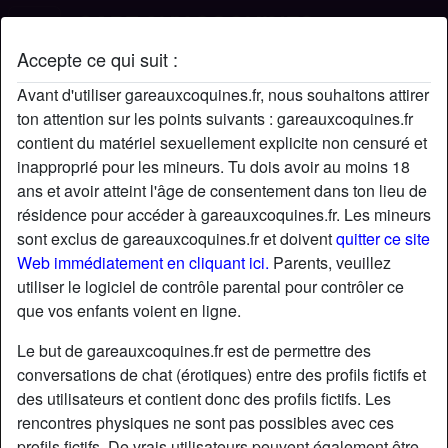
Accepte ce qui suit :
Profil de pipokilo
Avant d'utiliser gareauxcoquines.fr, nous souhaitons attirer
ton attention sur les points suivants : gareauxcoquines.fr
contient du matériel sexuellement explicite non censuré et
inapproprié pour les mineurs. Tu dois avoir au moins 18
ans et avoir atteint l'âge de consentement dans ton lieu de
résidence pour accéder à gareauxcoquines.fr. Les mineurs
sont exclus de gareauxcoquines.fr et doivent
quitter ce site
Web immédiatement en cliquant ici.
Parents, veuillez
utiliser le logiciel de contrôle parental pour contrôler ce
que vos enfants voient en ligne.
Le but de gareauxcoquines.fr est de permettre des
conversations de chat (érotiques) entre des profils fictifs et
des utilisateurs et contient donc des profils fictifs. Les
rencontres physiques ne sont pas possibles avec ces
star
chat
Ajouter
Discuter !
profils fictifs. De vrais utilisateurs peuvent également être