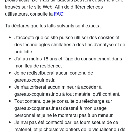
trouvés sur le site Web. Afin de différencier ces
utilisateurs, consulte la
FAQ
.
Nickname:
Pipokilo
Âge:
22
Tu déclares que les faits suivants sont exacts :
Pays:
France
J'accepte que ce site puisse utiliser des cookies et
Département:
Ille-et-Vilaine
des technologies similaires à des fins d'analyse et de
Sexe:
Homme
publicité.
Relation:
Célibataire
J'ai au moins 18 ans et l'âge du consentement dans
Taille:
185 cm
mon lieu de résidence.
Je ne redistribuerai aucun contenu de
Épilé(e):
no
gareauxcoquines.fr.
Je n'autoriserai aucun mineur à accéder à
Description
gareauxcoquines.fr ou à tout matériel qu'il contient.
N'a pas encore saisi de description
Tout contenu que je consulte ou télécharge sur
gareauxcoquines.fr est destiné à mon usage
Cherche
personnel et je ne le montrerai pas à un mineur.
N'a spécifié aucune préférence
Je n'ai pas été contacté par les fournisseurs de ce
matériel, et je choisis volontiers de le visualiser ou de